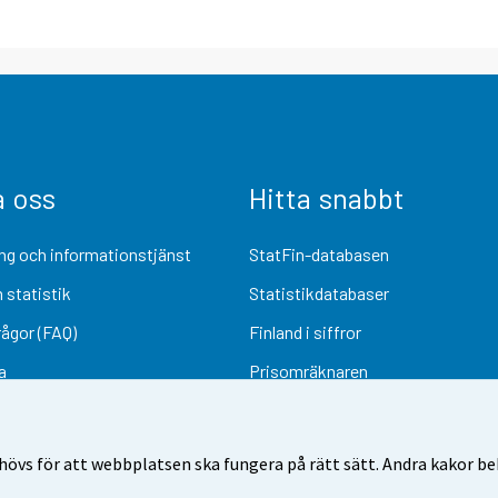
a oss
Hitta snabbt
ng och informationstjänst
StatFin-databasen
 statistik
Statistikdatabaser
rågor (FAQ)
Finland i siffror
a
Prisomräknaren
Kommande publiceringar
Undersökningsmaterial
övs för att webbplatsen ska fungera på rätt sätt. Andra kakor behö