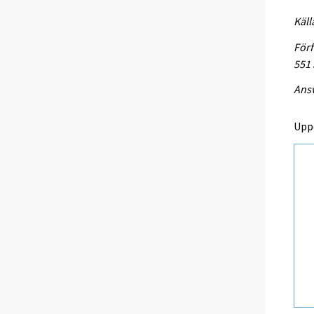
Käll
Förf
551
Ansv
Upp