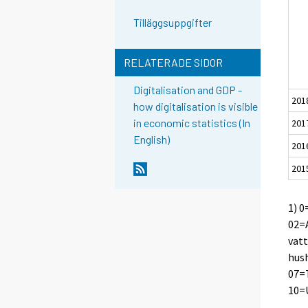
Tilläggsuppgifter
RELATERADE SIDOR
Digitalisation and GDP -
201
how digitalisation is visible
in economic statistics (In
201
English)
201
201
1) 0
02=A
vatt
hush
07=
10=U