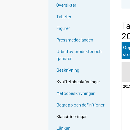
Översikter
Tabeller
Ta
Figurer
20
Pressmeddelanden
Öpp
Utbud av produkter och
stö
tjänster
Beskrivning
Kvalitetsbeskrivningar
201
Metodbeskrivningar
Begrepp och definitioner
Klassificeringar
Länkar