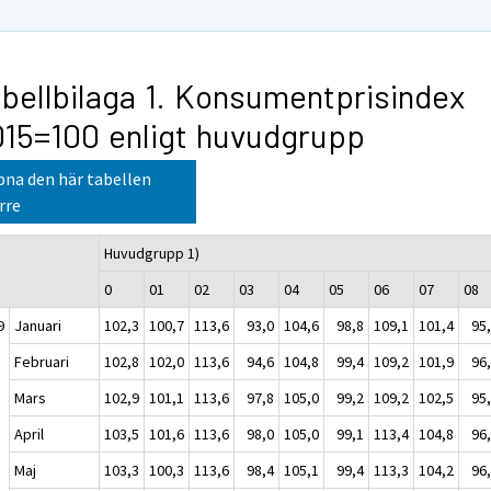
bellbilaga 1. Konsumentprisindex
15=100 enligt huvudgrupp
na den här tabellen
rre
Huvudgrupp 1)
0
01
02
03
04
05
06
07
08
9
Januari
102,3
100,7
113,6
93,0
104,6
98,8
109,1
101,4
95
Februari
102,8
102,0
113,6
94,6
104,8
99,4
109,2
101,9
96
Mars
102,9
101,1
113,6
97,8
105,0
99,2
109,2
102,5
95
April
103,5
101,6
113,6
98,0
105,0
99,1
113,4
104,8
96
Maj
103,3
100,3
113,6
98,4
105,1
99,4
113,3
104,2
96