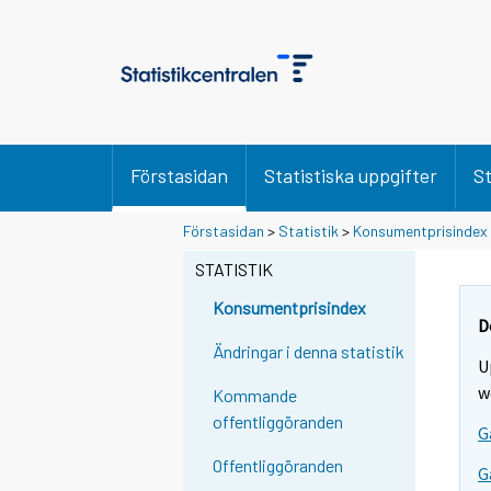
Förstasidan
Statistiska uppgifter
St
Förstasidan
>
Statistik
>
Konsumentprisindex
STATISTIK
Konsumentprisindex
D
Ändringar i denna statistik
U
w
Kommande
offentliggöranden
G
Offentliggöranden
G