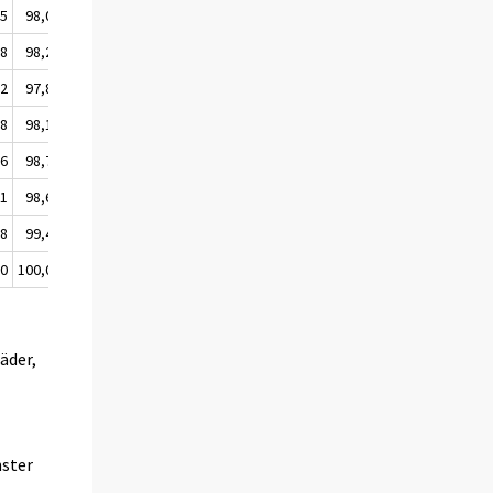
,5
98,0
106,5
108,8
100,1
,8
98,2
106,5
108,8
100,0
,2
97,8
106,5
109,4
100,2
,8
98,1
108,0
108,7
100,3
,6
98,7
105,5
106,1
99,4
,1
98,6
104,0
103,7
100,0
,8
99,4
102,3
101,7
99,7
,0
100,0
100,0
100,0
100,0
äder,
nster