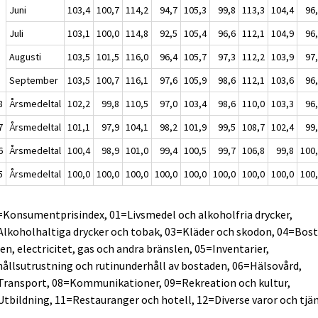
Juni
103,4
100,7
114,2
94,7
105,3
99,8
113,3
104,4
96
Juli
103,1
100,0
114,8
92,5
105,4
96,6
112,1
104,9
96
Augusti
103,5
101,5
116,0
96,4
105,7
97,3
112,2
103,9
97
September
103,5
100,7
116,1
97,6
105,9
98,6
112,1
103,6
96
8
Årsmedeltal
102,2
99,8
110,5
97,0
103,4
98,6
110,0
103,3
96
7
Årsmedeltal
101,1
97,9
104,1
98,2
101,9
99,5
108,7
102,4
99
6
Årsmedeltal
100,4
98,9
101,0
99,4
100,5
99,7
106,8
99,8
100
5
Årsmedeltal
100,0
100,0
100,0
100,0
100,0
100,0
100,0
100,0
100
=Konsumentprisindex, 01=Livsmedel och alkoholfria drycker,
lkoholhaltiga drycker och tobak, 03=Kläder och skodon, 04=Bost
en, electricitet, gas och andra bränslen, 05=Inventarier,
ållsutrustning och rutinunderhåll av bostaden, 06=Hälsovård,
Transport, 08=Kommunikationer, 09=Rekreation och kultur,
tbildning, 11=Restauranger och hotell, 12=Diverse varor och tjä