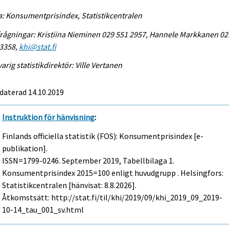
a: Konsumentprisindex, Statistikcentralen
rågningar: Kristiina Nieminen 029 551 2957, Hannele Markkanen 02
 3358,
khi@stat.fi
arig statistikdirektör: Ville Vertanen
daterad 14.10.2019
Instruktion för hänvisning
:
Finlands officiella statistik (FOS): Konsumentprisindex [e-
publikation].
ISSN=1799-0246.
September
2019, Tabellbilaga 1.
Konsumentprisindex 2015=100 enligt huvudgrupp . Helsingfors:
Statistikcentralen [hänvisat: 8.8.2026].
Åtkomstsätt: http://stat.fi/til/khi/2019/09/khi_2019_09_2019-
10-14_tau_001_sv.html