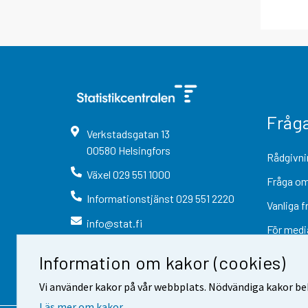
Fråg
Verkstadsgatan
13
00580
Helsingfors
Rådgivni
Växel
029 551 1000
Fråga om
Informationstjänst
029 551 2220
Vanliga f
info@stat.fi
För medi
Information om kakor (cookies)
Vi använder kakor på vår webbplats. Nödvändiga kakor beh
Läs mer om kakor.