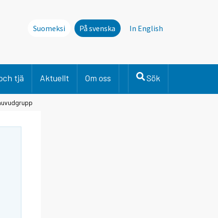
Suomeksi
På svenska
In English
och tjä
Aktuellt
Om oss
Sök
 huvudgrupp