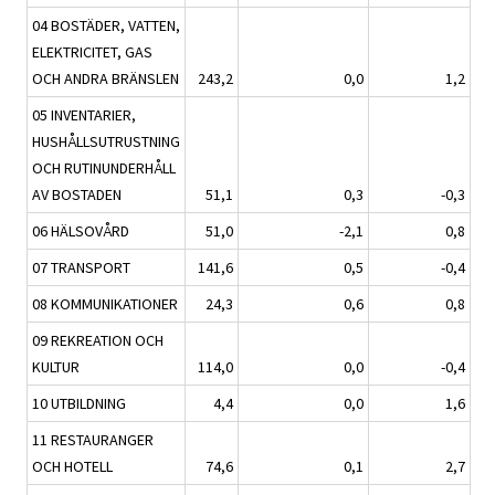
04 BOSTÄDER, VATTEN,
ELEKTRICITET, GAS
OCH ANDRA BRÄNSLEN
243,2
0,0
1,2
05 INVENTARIER,
HUSHÅLLSUTRUSTNING
OCH RUTINUNDERHÅLL
AV BOSTADEN
51,1
0,3
-0,3
06 HÄLSOVÅRD
51,0
-2,1
0,8
07 TRANSPORT
141,6
0,5
-0,4
08 KOMMUNIKATIONER
24,3
0,6
0,8
09 REKREATION OCH
KULTUR
114,0
0,0
-0,4
10 UTBILDNING
4,4
0,0
1,6
11 RESTAURANGER
OCH HOTELL
74,6
0,1
2,7