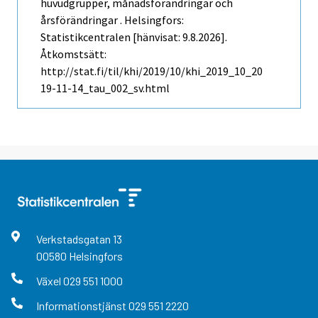
huvudgrupper, månadsförändringar och
årsförändringar . Helsingfors:
Statistikcentralen [hänvisat: 9.8.2026].
Åtkomstsätt:
http://stat.fi/til/khi/2019/10/khi_2019_10_20
19-11-14_tau_002_sv.html
Verkstadsgatan
13
00580
Helsingfors
Växel
029 551 1000
Informationstjänst
029 551 2220