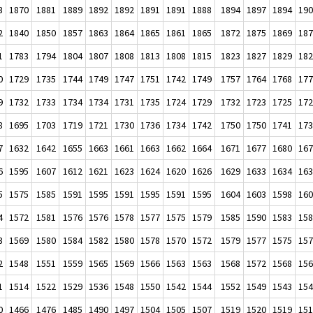
3
1870
1881
1889
1892
1892
1891
1891
1888
1894
1897
1894
19
2
1840
1850
1857
1863
1864
1865
1861
1865
1872
1875
1869
18
1
1783
1794
1804
1807
1808
1813
1808
1815
1823
1827
1829
18
0
1729
1735
1744
1749
1747
1751
1742
1749
1757
1764
1768
17
9
1732
1733
1734
1734
1731
1735
1724
1729
1732
1723
1725
17
8
1695
1703
1719
1721
1730
1736
1734
1742
1750
1750
1741
17
7
1632
1642
1655
1663
1661
1663
1662
1664
1671
1677
1680
16
6
1595
1607
1612
1621
1623
1624
1620
1626
1629
1633
1634
16
5
1575
1585
1591
1595
1591
1595
1591
1595
1604
1603
1598
16
4
1572
1581
1576
1576
1578
1577
1575
1579
1585
1590
1583
15
3
1569
1580
1584
1582
1580
1578
1570
1572
1579
1577
1575
15
2
1548
1551
1559
1565
1569
1566
1563
1563
1568
1572
1568
15
1
1514
1522
1529
1536
1548
1550
1542
1544
1552
1549
1543
15
0
1466
1476
1485
1490
1497
1504
1505
1507
1519
1520
1519
15