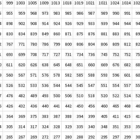
6
999
1003
1005
1009
1013
1018
1019
1021
1021
1024
1024
10
5
955
959
968
973
983
985
986
987
989
990
991
9
4
898
902
908
914
924
926
929
933
939
944
944
9
3
830
834
839
849
860
871
875
876
881
883
891
8
2
767
771
780
786
799
800
806
804
806
809
812
8
1
693
699
708
717
727
731
734
736
745
752
752
7
0
611
620
626
638
645
648
651
660
669
676
682
6
9
560
567
571
576
578
582
585
588
593
596
601
6
8
526
532
533
536
544
544
545
547
551
554
557
5
7
476
482
489
493
500
506
510
518
520
522
524
5
6
426
432
436
440
441
442
450
456
460
465
468
4
5
364
369
375
383
387
388
394
399
405
411
415
4
4
305
314
317
324
328
329
335
340
348
351
353
3
3
265
267
269
272
277
280
288
292
295
297
299
3