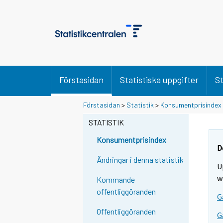
Förstasidan
Statistiska uppgifter
St
Förstasidan
>
Statistik
>
Konsumentprisindex
STATISTIK
Konsumentprisindex
D
Ändringar i denna statistik
U
w
Kommande
offentliggöranden
G
Offentliggöranden
G