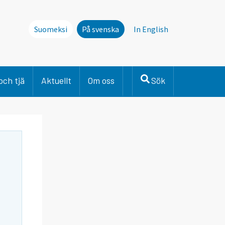
Suomeksi
På svenska
In English
och tjä
Aktuellt
Om oss
Sök