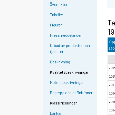
Översikter
Tabeller
Ta
Figurer
19
Pressmeddelanden
Öpp
Utbud av produkter och
stö
tjänster
Beskrivning
201
Kvalitetsbeskrivningar
201
Metodbeskrivningar
201
Begrepp och definitioner
201
201
Klassificeringar
201
Länkar