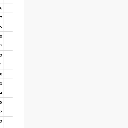
66
1452
37
1435
25
1415
99
1398
87
1390
83
1376
61
1361
40
1333
13
1300
64
1248
05
1177
32
1104
63
1052