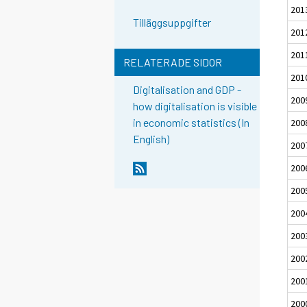
201
Tilläggsuppgifter
201
201
RELATERADE SIDOR
201
Digitalisation and GDP -
200
how digitalisation is visible
in economic statistics (In
200
English)
200
200
200
200
200
200
200
200