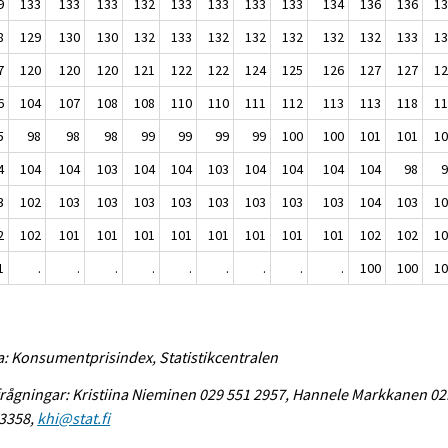
9
133
133
133
132
133
133
133
133
134
136
136
1
8
129
130
130
132
133
132
132
132
132
132
133
1
7
120
120
120
121
122
122
124
125
126
127
127
1
6
104
107
108
108
110
110
111
112
113
113
118
1
5
98
98
98
99
99
99
99
100
100
101
101
1
4
104
104
103
104
104
103
104
104
104
104
98
3
102
103
103
103
103
103
103
103
103
104
103
1
2
102
101
101
101
101
101
101
101
101
102
102
1
1
.
.
.
.
.
.
.
.
.
100
100
1
a: Konsumentprisindex, Statistikcentralen
rågningar: Kristiina Nieminen 029 551 2957, Hannele Markkanen 02
 3358,
khi@stat.fi