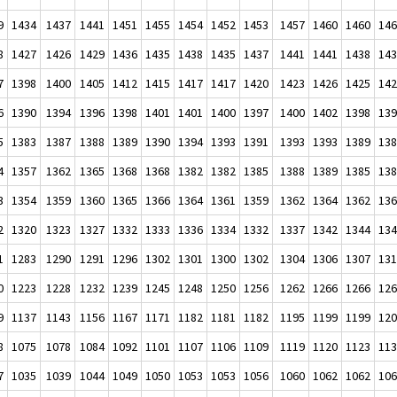
9
1434
1437
1441
1451
1455
1454
1452
1453
1457
1460
1460
14
8
1427
1426
1429
1436
1435
1438
1435
1437
1441
1441
1438
14
7
1398
1400
1405
1412
1415
1417
1417
1420
1423
1426
1425
14
6
1390
1394
1396
1398
1401
1401
1400
1397
1400
1402
1398
13
5
1383
1387
1388
1389
1390
1394
1393
1391
1393
1393
1389
13
4
1357
1362
1365
1368
1368
1382
1382
1385
1388
1389
1385
13
3
1354
1359
1360
1365
1366
1364
1361
1359
1362
1364
1362
13
2
1320
1323
1327
1332
1333
1336
1334
1332
1337
1342
1344
13
1
1283
1290
1291
1296
1302
1301
1300
1302
1304
1306
1307
13
0
1223
1228
1232
1239
1245
1248
1250
1256
1262
1266
1266
12
9
1137
1143
1156
1167
1171
1182
1181
1182
1195
1199
1199
12
8
1075
1078
1084
1092
1101
1107
1106
1109
1119
1120
1123
11
7
1035
1039
1044
1049
1050
1053
1053
1056
1060
1062
1062
10