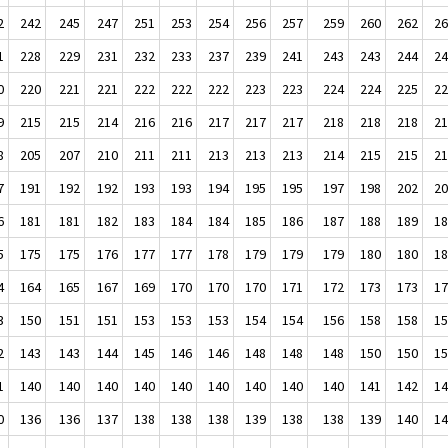
2
242
245
247
251
253
254
256
257
259
260
262
2
1
228
229
231
232
233
237
239
241
243
243
244
2
0
220
221
221
222
222
222
223
223
224
224
225
2
9
215
215
214
216
216
217
217
217
218
218
218
2
8
205
207
210
211
211
213
213
213
214
215
215
2
7
191
192
192
193
193
194
195
195
197
198
202
2
6
181
181
182
183
184
184
185
186
187
188
189
1
5
175
175
176
177
177
178
179
179
179
180
180
1
4
164
165
167
169
170
170
170
171
172
173
173
1
3
150
151
151
153
153
153
154
154
156
158
158
1
2
143
143
144
145
146
146
148
148
148
150
150
1
1
140
140
140
140
140
140
140
140
140
141
142
1
0
136
136
137
138
138
138
139
138
138
139
140
1