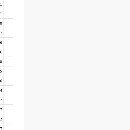
01
1890
71
1863
28
1812
77
1751
26
1730
36
1730
78
1662
35
1622
00
1594
84
1580
77
1577
67
1563
42
1539
17
1501