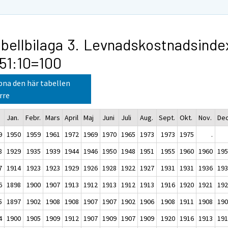
bellbilaga 3. Levnadskostnadsinde
51:10=100
na den här tabellen
rre
Jan.
Febr.
Mars
April
Maj
Juni
Juli
Aug.
Sept.
Okt.
Nov.
Dec
9
1950
1959
1961
1972
1969
1970
1965
1973
1973
1975
.
8
1929
1935
1939
1944
1946
1950
1948
1951
1955
1960
1960
19
7
1914
1923
1923
1929
1926
1928
1922
1927
1931
1931
1936
19
6
1898
1900
1907
1913
1912
1913
1912
1913
1916
1920
1921
19
5
1897
1902
1908
1908
1907
1907
1902
1906
1908
1911
1908
19
4
1900
1905
1909
1912
1907
1909
1907
1909
1920
1916
1913
19