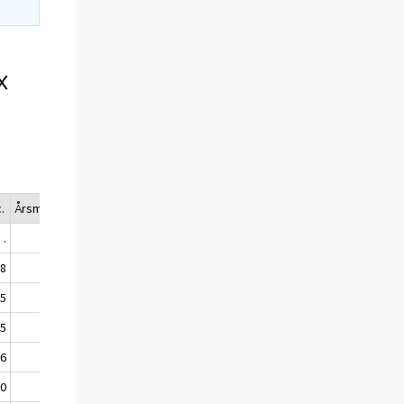
x
.
Årsmedel.
.
.
58
1948
35
1927
25
1913
06
1906
10
1910