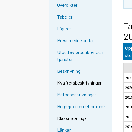
Översikter
Tabeller
Ta
Figurer
2
Pressmeddelanden
Öpp
Utbud av produkter och
stö
tjänster
Beskrivning
202
Kvalitetsbeskrivningar
202
Metodbeskrivningar
201
Begrepp och definitioner
201
201
Klassificeringar
201
Länkar