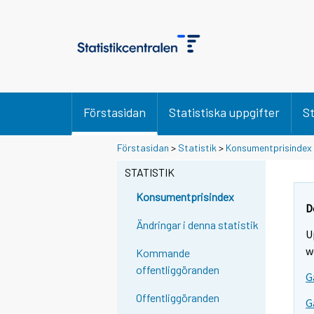
Förstasidan
Statistiska uppgifter
St
Förstasidan
>
Statistik
>
Konsumentprisindex
STATISTIK
Konsumentprisindex
D
Ändringar i denna statistik
U
w
Kommande
offentliggöranden
G
Offentliggöranden
G