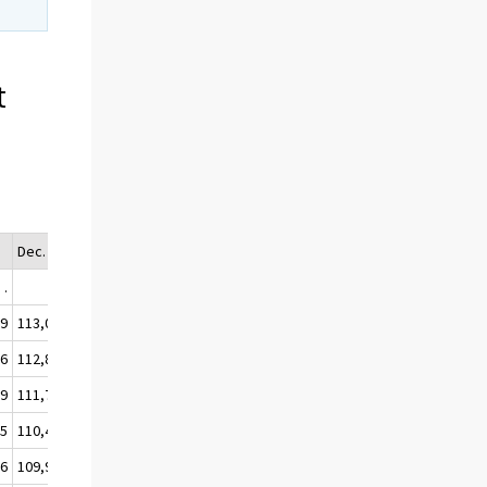
t
.
Dec.
Årsmedel.
.
.
.
,9
113,0
112,7
,6
112,8
112,3
,9
111,7
111,2
,5
110,4
110,0
,6
109,9
109,2