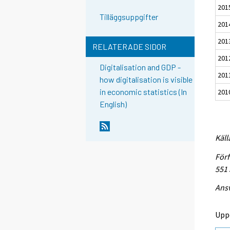
201
Tilläggsuppgifter
201
201
RELATERADE SIDOR
201
Digitalisation and GDP -
201
how digitalisation is visible
in economic statistics (In
201
English)
Käll
Förf
551
Ansv
Upp