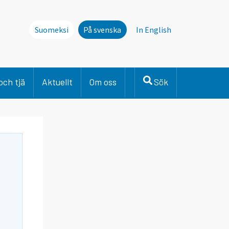
Suomeksi
På svenska
In English
och tjä
Aktuellt
Om oss
Sök