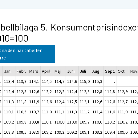
bellbilaga 5. Konsumentprisindexe
010=100
na den här tabellen
rre
Jan.
Febr.
Mars
April
Maj
Juni
Juli
Aug.
Sept.
Okt.
Nov
1
113,4
113,8
114,1
114,5
114,7
114,6
115,0
115,3
.
.
0
112,4
112,8
112,6
112,2
112,2
112,4
112,8
112,8
112,8
112,9
112
9
111,3
111,8
111,9
112,6
112,4
112,5
112,1
112,6
112,6
112,7
112
8
110,1
110,5
110,7
111,0
111,1
111,3
111,2
111,4
111,6
111,9
111
7
109,2
109,8
109,8
110,1
110,0
110,0
109,7
110,0
110,2
110,2
110
6
108,3
108,5
108,9
109,2
109,2
109,2
109,1
109,2
109,4
109,6
109