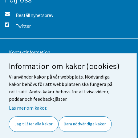
Beställ nyhetsbrev
Twitter
Kontaktinformation
Information om kakor (cookies)
Respons
Vi använder kakor på vår webbplats. Nödvändiga
Användarvillkor
kakor behövs för att webbplatsen ska fungera på
Dataskydd
rätt sätt. Andra kakor behövs för att visa videor,
poddar och feedbacktjäster.
Tillgänglighet
Läs mer om kakor.
Information om webbplatsen
Jag tillåter alla kakor
Bara nödvändiga kakor
Cookie-inställningar