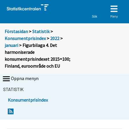
Meny
Sök
Förstasidan
>
Statistik
>
Konsumentprisindex
>
2022
>
januari
> Figurbilaga 4. Det
harmoniserade
konsumentprisindexet 2015=100;
Finland, euroområde och EU
Öppna menyn
STATISTIK
Konsumentprisindex