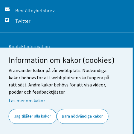
Beställ nyhetsbrev
Twitter
Kontaktinformation
Information om kakor (cookies)
Respons
Vi använder kakor på vår webbplats. Nödvändiga
Användarvillkor
kakor behövs för att webbplatsen ska fungera på
Dataskydd
rätt sätt. Andra kakor behövs för att visa videor,
poddar och feedbacktjäster.
Tillgänglighet
Läs mer om kakor.
Information om webbplatsen
Jag tillåter alla kakor
Bara nödvändiga kakor
Cookie-inställningar