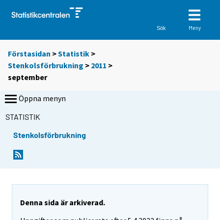
Meny
Sök
Förstasidan
>
Statistik
>
Stenkolsförbrukning
>
2011
>
september
Öppna menyn
STATISTIK
Stenkolsförbrukning
Denna sida är arkiverad.