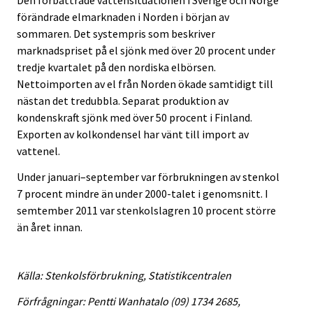
Den förbättrade vattensituationen i Sverige och Norge
förändrade elmarknaden i Norden i början av
sommaren. Det systempris som beskriver
marknadspriset på el sjönk med över 20 procent under
tredje kvartalet på den nordiska elbörsen.
Nettoimporten av el från Norden ökade samtidigt till
nästan det tredubbla. Separat produktion av
kondenskraft sjönk med över 50 procent i Finland.
Exporten av kolkondensel har vänt till import av
vattenel.
Under januari–september var förbrukningen av stenkol
7 procent mindre än under 2000-talet i genomsnitt. I
semtember 2011 var stenkolslagren 10 procent större
än året innan.
Källa: Stenkolsförbrukning, Statistikcentralen
Förfrågningar: Pentti Wanhatalo (09) 1734 2685,