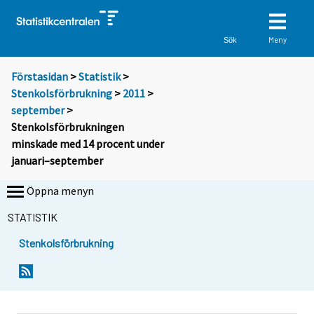
Meny
Sök
Förstasidan
>
Statistik
>
Stenkolsförbrukning
>
2011
>
september
>
Stenkolsförbrukningen
minskade med 14 procent under
januari–september
Öppna menyn
STATISTIK
Stenkolsförbrukning
Y
Y
o
o
u
u
a
a