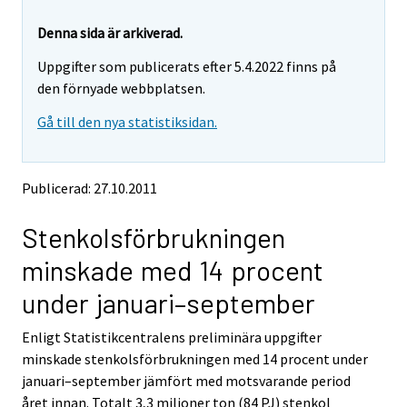
r
r
e
e
Denna sida är arkiverad.
m
m
Uppgifter som publicerats efter 5.4.2022 finns på
o
o
v
v
den förnyade webbplatsen.
i
i
Gå till den nya statistiksidan.
n
n
g
g
t
t
o
o
Publicerad: 27.10.2011
a
a
n
n
Stenkolsförbrukningen
o
o
t
t
minskade med 14 procent
h
h
e
e
under januari–september
r
r
s
s
Enligt Statistikcentralens preliminära uppgifter
e
e
minskade stenkolsförbrukningen med 14 procent under
r
r
v
v
januari–september jämfört med motsvarande period
i
i
året innan. Totalt 3,3 miljoner ton (84 PJ) stenkol