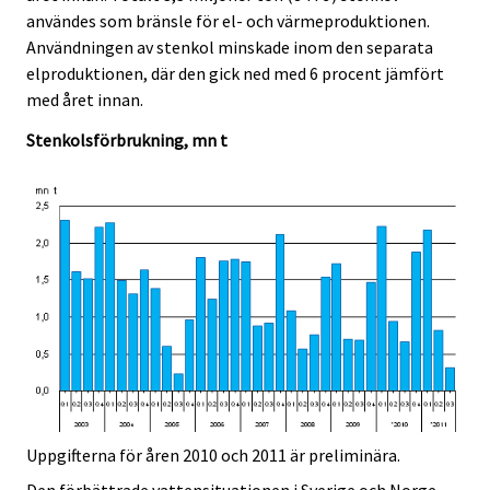
c
c
användes som bränsle för el- och värmeproduktionen.
e
e
Användningen av stenkol minskade inom den separata
.
.
elproduktionen, där den gick ned med 6 procent jämfört
med året innan.
Stenkolsförbrukning, mn t
Uppgifterna för åren 2010 och 2011 är preliminära.