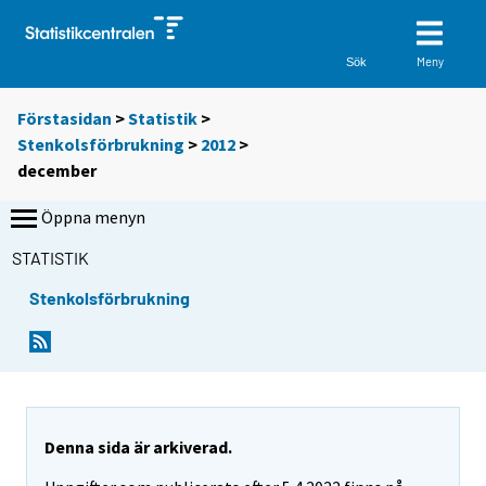
Meny
Sök
Förstasidan
>
Statistik
>
Stenkolsförbrukning
>
2012
>
december
Öppna menyn
STATISTIK
Stenkolsförbrukning
Denna sida är arkiverad.