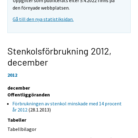
Uppgifter som publicerats efter 5.4.2022 finns på
den förnyade webbplatsen.
Gå till den nya statistiksidan.
Stenkolsförbrukning 2012,
december
2012
december
Offentliggöranden
Förbrukningen av stenkol minskade med 14 procent
år 2012
(28.1.2013)
Tabeller
Tabellbilagor