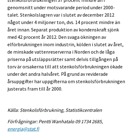
stenkolsförbrukningen 37 procent mindre än i
genomsnitt under motsvarande period under 2000-
talet. Stenkolslagren var i slutet av december 2012
något under 4 miljoner ton, dvs. 14 procent mindre än
året innan. Separat produktion av kondenskraft sjönk
med 42 procent år 2012. Den svaga ökningen av
elförbrukningen inom industrin, kölden i slutet av året,
de minskade vattenreserverna i Norden och de låga
priserna på utsläppsrätter samt delvis tillgången på
torv är orsakerna till att stenkolsförbrukningen ökade
under det andra halvåret. På grund av reviderade
årsuppgifter har uppgifterna om stenkolsförbrukningen
justerats fram till år 2000.
Källa: Stenkolsförbrukning, Statistikcentralen
Förfrågningar: Pentti Wanhatalo 09 1734 2685,
energia@stat.fi