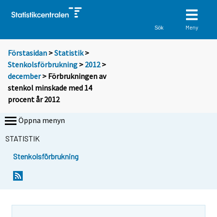
Meny
Sök
Förstasidan
>
Statistik
>
Stenkolsförbrukning
>
2012
>
december
> Förbrukningen av
stenkol minskade med 14
procent år 2012
Öppna menyn
STATISTIK
Stenkolsförbrukning
Y
Y
o
o
u
u
a
a
r
r