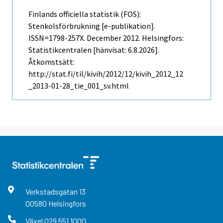
Finlands officiella statistik (FOS):
Stenkolsförbrukning [e-publikation].
ISSN=1798-257X.
December
2012. Helsingfors:
Statistikcentralen [hänvisat: 6.8.2026].
Åtkomstsätt:
http://stat.fi/til/kivih/2012/12/kivih_2012_12
_2013-01-28_tie_001_sv.html
Verkstadsgatan
13
00580
Helsingfors
Växel
029 551 1000