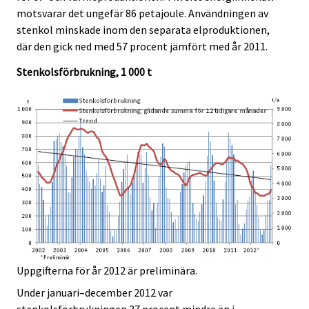
e
e
motsvarar det ungefär 86 petajoule. Användningen av
.
.
stenkol minskade inom den separata elproduktionen,
där den gick ned med 57 procent jämfört med år 2011.
Stenkolsförbrukning, 1 000 t
Uppgifterna för år 2012 är preliminära.
Under januari–december 2012 var