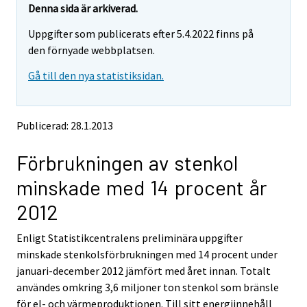
e
e
Denna sida är arkiverad.
m
m
Uppgifter som publicerats efter 5.4.2022 finns på
o
o
v
v
den förnyade webbplatsen.
i
i
Gå till den nya statistiksidan.
n
n
g
g
t
t
o
o
Publicerad: 28.1.2013
a
a
n
n
Förbrukningen av stenkol
o
o
t
t
minskade med 14 procent år
h
h
e
e
2012
r
r
s
s
Enligt Statistikcentralens preliminära uppgifter
e
e
minskade stenkolsförbrukningen med 14 procent under
r
r
v
v
januari-december 2012 jämfört med året innan. Totalt
i
i
användes omkring 3,6 miljoner ton stenkol som bränsle
c
c
för el- och värmeproduktionen. Till sitt energiinnehåll