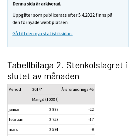
Denna sida är arkiverad.
Uppgifter som publicerats efter 5.4.2022 finns på
den förnyade webbplatsen.
Gå till den nya statistiksidan.
Tabellbilaga 2. Stenkolslagret i
slutet av månaden
Period
2014*
Årsförändrings-%
Mängd (1000 t)
januari
2 888
-22
februari
2 753
-17
mars
2 591
-9