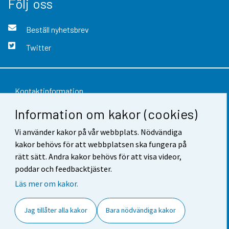
Följ oss
Beställ nyhetsbrev
Twitter
Kontaktinformation
Information om kakor (cookies)
Respons
Vi använder kakor på vår webbplats. Nödvändiga
Användarvillkor
kakor behövs för att webbplatsen ska fungera på
Dataskydd
rätt sätt. Andra kakor behövs för att visa videor,
poddar och feedbacktjäster.
Tillgänglighet
Läs mer om kakor.
Information om webbplatsen
Jag tillåter alla kakor
Bara nödvändiga kakor
Cookie-inställningar