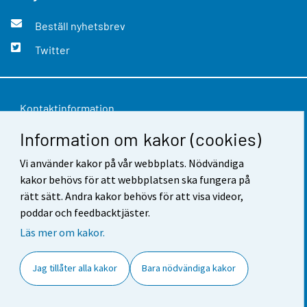
Beställ nyhetsbrev
Twitter
Kontaktinformation
Information om kakor (cookies)
Respons
Vi använder kakor på vår webbplats. Nödvändiga
Användarvillkor
kakor behövs för att webbplatsen ska fungera på
Dataskydd
rätt sätt. Andra kakor behövs för att visa videor,
poddar och feedbacktjäster.
Tillgänglighet
Läs mer om kakor.
Information om webbplatsen
Jag tillåter alla kakor
Bara nödvändiga kakor
Cookie-inställningar