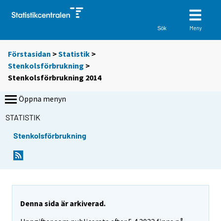
Meny
Sök
Förstasidan
>
Statistik
>
Stenkolsförbrukning
>
Stenkolsförbrukning 2014
Öppna menyn
STATISTIK
Stenkolsförbrukning
Denna sida är arkiverad.