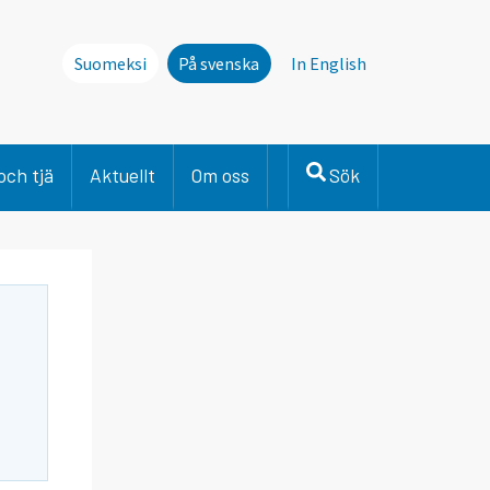
Suomeksi
På svenska
In English
och tjä
Aktuellt
Om oss
Sök