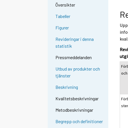
Översikter
Re
Tabeller
Uppg
Figurer
info
kval
Revideringar i denna
statistik
Revi
utgi
Pressmeddelanden
För
Utbud av produkter och
och 
tjänster
Beskrivning
Kvalitetsbeskrivningar
För
ste
Metodbeskrivningar
Begrepp och definitioner