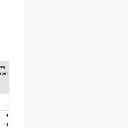
ing
eter)
1
4
14