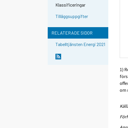
Klassificeringar
Tilläggsuppgifter
RELATERADE SIDOR
Tabelltjänsten Energi 2021
1) R
förs
offe
om r
Käll
Förf
Ansv