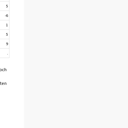
5
-6
1
5
9
.
 och
ften