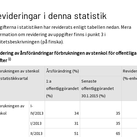
videringar i denna statistik
ifterna i statistiken har reviderats enligt tabellen nedan. Mera
rmation om revidering av uppgifter finns i punkt 3 i
itetsbeskrivningen (på finska).
dering av årsförändringar förbrukningen av stenkol för offentliga
1)
fter
brukningen av stenkol
Årsförändring (%)
Revider
statistikkvartal
(%-enh
1:a
Senaste
offentliggörandet
offentliggörandet
(%)
30.1.2015 (%)
brukningen av
I-
nkol
IV/2013
34
35
I/2013
31
35
II/2013
51
65