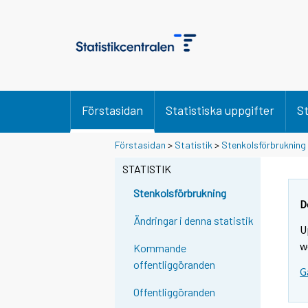
Förstasidan
Statistiska uppgifter
St
Förstasidan
>
Statistik
>
Stenkolsförbrukning
STATISTIK
Stenkolsförbrukning
D
Ändringar i denna statistik
U
w
Kommande
offentliggöranden
G
Offentliggöranden