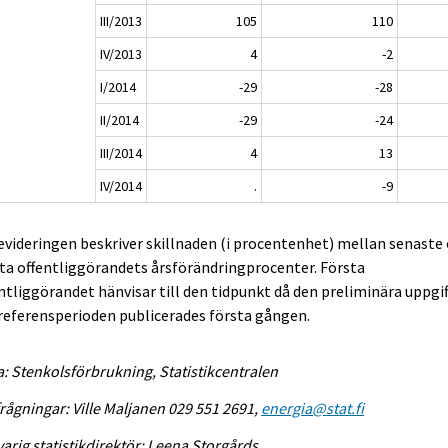
III/2013
105
110
IV/2013
4
-2
I/2014
-29
-28
II/2014
-29
-24
III/2014
4
13
IV/2014
.
-9
evideringen beskriver skillnaden (i procentenhet) mellan senaste
ta offentliggörandets årsförändringprocenter. Första
ntliggörandet hänvisar till den tidpunkt då den preliminära uppgi
eferensperioden publicerades första gången.
a: Stenkolsförbrukning, Statistikcentralen
rågningar: Ville Maljanen 029 551 2691,
energia@stat.fi
arig statistikdirektör: Leena Storgårds