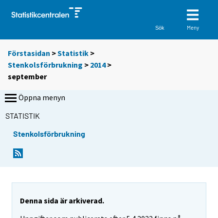
Meny
Sök
Förstasidan
>
Statistik
>
Stenkolsförbrukning
>
2014
>
september
Öppna menyn
STATISTIK
Stenkolsförbrukning
Denna sida är arkiverad.