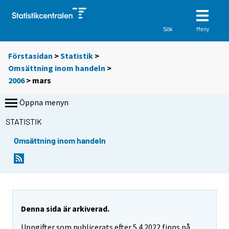
Meny
Sök
Förstasidan
>
Statistik
>
Omsättning inom handeln
>
2006
>
mars
Öppna menyn
STATISTIK
Omsättning inom handeln
Denna sida är arkiverad.
Uppgifter som publicerats efter 5.4.2022 finns på