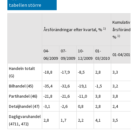
tabellen större
Kumulativ
1)
Årsförändringar efter kvartal, %
årsförändring
1)
%
04-
07-
10-
01-
01-04/2010
06/2009
09/2009
12/2009
03/2010
Handeln totalt
-18,8
-17,9
-8,5
2,8
3,3
(G)
Bilhandel (45)
-35,4
-32,6
-19,1
-1,5
3,2
Partihandel (46)
-21,8
-21,6
-11,0
3,8
3,8
Detaljhandel (47)
-3,1
-2,6
0,8
2,8
2,4
Dagligvaruhandel
2,8
1,7
2,2
4,1
3,5
(4711, 472)