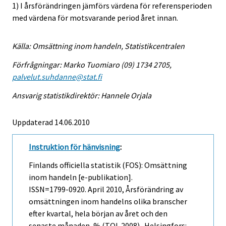
1) I årsförändringen jämförs värdena för referensperioden
med värdena för motsvarande period året innan.
Källa: Omsättning inom handeln, Statistikcentralen
Förfrågningar: Marko Tuomiaro (09) 1734 2705,
palvelut.suhdanne@stat.fi
Ansvarig statistikdirektör: Hannele Orjala
Uppdaterad 14.06.2010
Instruktion för hänvisning
:
Finlands officiella statistik (FOS): Omsättning
inom handeln [e-publikation].
ISSN=1799-0920.
April
2010, Årsförändring av
omsättningen inom handelns olika branscher
efter kvartal, hela början av året och den
senaste månaden, % (TOL 2008) . Helsingfors: