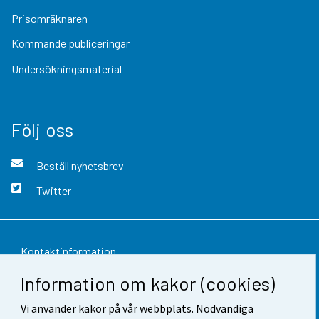
Prisomräknaren
Kommande publiceringar
Undersökningsmaterial
Följ oss
Beställ nyhetsbrev
Twitter
Kontaktinformation
Information om kakor (cookies)
Respons
Vi använder kakor på vår webbplats. Nödvändiga
Användarvillkor