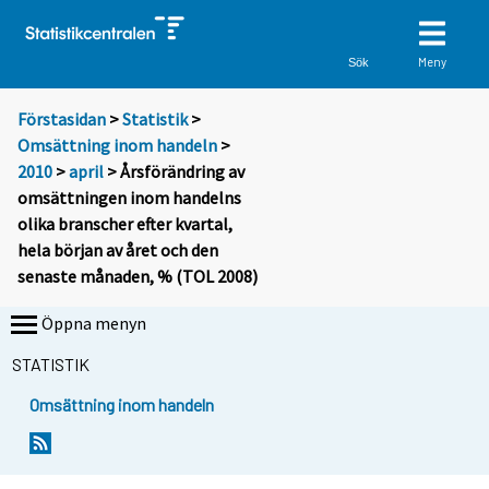
Meny
Sök
Förstasidan
>
Statistik
>
Omsättning inom handeln
>
2010
>
april
> Årsförändring av
omsättningen inom handelns
olika branscher efter kvartal,
hela början av året och den
senaste månaden, % (TOL 2008)
Öppna menyn
STATISTIK
Omsättning inom handeln