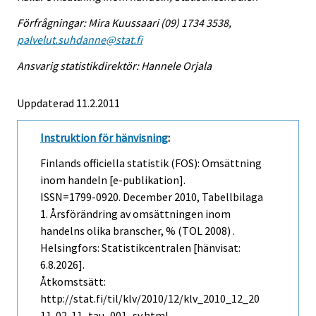
Förfrågningar: Mira Kuussaari (09) 1734 3538,
palvelut.suhdanne@stat.fi
Ansvarig statistikdirektör: Hannele Orjala
Uppdaterad 11.2.2011
Instruktion för hänvisning
:
Finlands officiella statistik (FOS): Omsättning
inom handeln [e-publikation].
ISSN=1799-0920.
December
2010, Tabellbilaga
1. Årsförändring av omsättningen inom
handelns olika branscher, % (TOL 2008) .
Helsingfors: Statistikcentralen [hänvisat:
6.8.2026].
Åtkomstsätt:
http://stat.fi/til/klv/2010/12/klv_2010_12_20
11-02-11_tau_001_sv.html