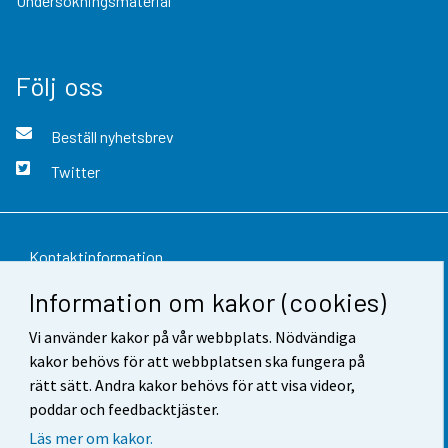
Undersökningsmaterial
Följ oss
Beställ nyhetsbrev
Twitter
Kontaktinformation
Information om kakor (cookies)
Respons
Vi använder kakor på vår webbplats. Nödvändiga
Användarvillkor
kakor behövs för att webbplatsen ska fungera på
Dataskydd
rätt sätt. Andra kakor behövs för att visa videor,
poddar och feedbacktjäster.
Tillgänglighet
Läs mer om kakor.