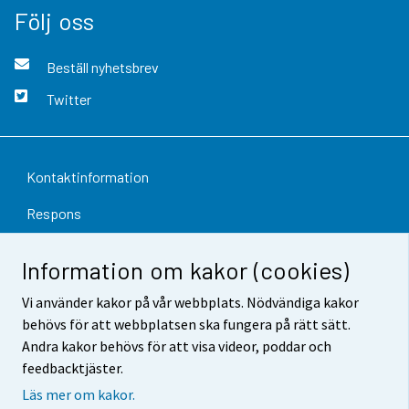
Följ oss
Beställ nyhetsbrev
Twitter
Kontaktinformation
Respons
Användarvillkor
Information om kakor (cookies)
Dataskydd
Vi använder kakor på vår webbplats. Nödvändiga kakor
Tillgänglighet
behövs för att webbplatsen ska fungera på rätt sätt.
Andra kakor behövs för att visa videor, poddar och
Information om webbplatsen
feedbacktjäster.
Läs mer om kakor.
Cookie-inställningar