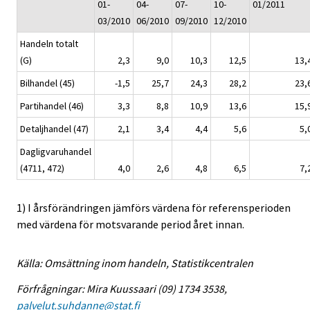
01-
04-
07-
10-
01/2011
03/2010
06/2010
09/2010
12/2010
Handeln totalt
(G)
2,3
9,0
10,3
12,5
13,
Bilhandel (45)
-1,5
25,7
24,3
28,2
23,
Partihandel (46)
3,3
8,8
10,9
13,6
15,
Detaljhandel (47)
2,1
3,4
4,4
5,6
5,
Dagligvaruhandel
(4711, 472)
4,0
2,6
4,8
6,5
7,
1) I årsförändringen jämförs värdena för referensperioden
med värdena för motsvarande period året innan.
Källa: Omsättning inom handeln, Statistikcentralen
Förfrågningar: Mira Kuussaari (09) 1734 3538,
palvelut.suhdanne@stat.fi