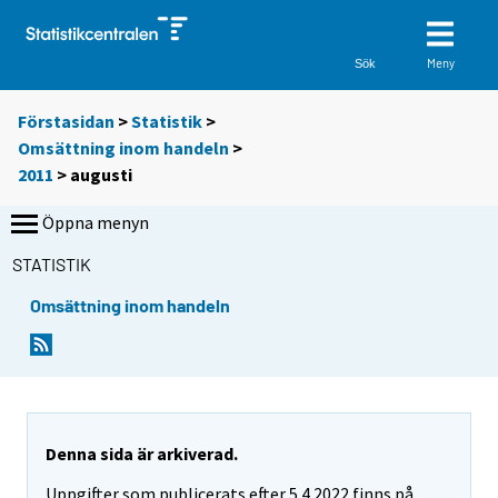
Meny
Sök
Förstasidan
>
Statistik
>
Omsättning inom handeln
>
2011
>
augusti
Öppna menyn
STATISTIK
Omsättning inom handeln
Denna sida är arkiverad.
Uppgifter som publicerats efter 5.4.2022 finns på