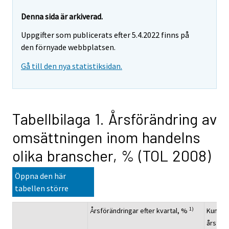
Denna sida är arkiverad.
Uppgifter som publicerats efter 5.4.2022 finns på
den förnyade webbplatsen.
Gå till den nya statistiksidan.
Tabellbilaga 1. Årsförändring av
omsättningen inom handelns
olika branscher, % (TOL 2008)
Öppna den här
tabellen större
1)
Årsförändringar efter kvartal, %
Kumula
årsförä