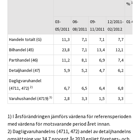
1)
%
03-
06-
09-
12/2011-
01-02/
05/2011
08/2011
11/2011
02/2012
Handeln totalt (G)
11,3
7,1
7,1
7,7
Bilhandel (45)
23,8
7,1
13,4
12,1
Partihandel (46)
11,2
8,1
6,9
7,4
Detaljhandel (47)
5,9
5,2
4,7
6,2
Dagligvaruhandel
2)
(4711, 472)
6,7
6,5
6,4
6,8
3)
Varuhushandel (4719)
2,8
3,3
1,5
3,3
1) I årsförändringen jämförs värdena för referensperioden
med värdena för motsvarande period året innan.
2) Dagligvaruhandelns (4711, 472) andel av detaljhandelns
omsättning var 34,7 procent år 2010 enligt företags- och