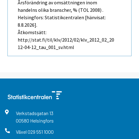
Årsförändring av omsättningen inom
handelns olika branscher, % (TOL 2008) .
Helsingfors: Statistikcentralen [hänvisat:
8.8.2026].
Åtkomstsätt:
http://stat.fi/til/klv/2012/02/klv_2012_02_20
12-04-12_tau_001_sv.html
Verkstadsgatan
13
00580
Helsingfors
Växel
029 551 1000