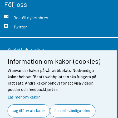
Följ oss
Beställ nyhetsbrev
Twitter
Kontaktinformation
Information om kakor (cookies)
Respons
Vi använder kakor på vår webbplats. Nödvändiga
Användarvillkor
kakor behövs för att webbplatsen ska fungera på
Dataskydd
rätt sätt. Andra kakor behövs för att visa videor,
poddar och feedbacktjäster.
Tillgänglighet
Läs mer om kakor.
Information om webbplatsen
Jag tillåter alla kakor
Bara nödvändiga kakor
Cookie-inställningar