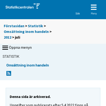
Meny
Sök
Förstasidan
>
Statistik
>
Omsättning inom handeln
>
2012
>
juli
Öppna menyn
STATISTIK
Omsättning inom handeln
Denna sida är arkiverad.
Uppgifter som publicerats efter 5.4.2022 finns på