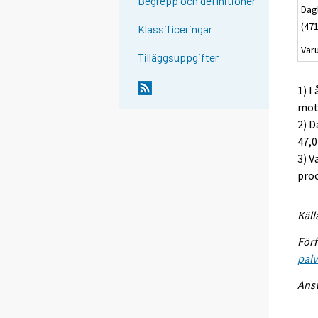
Begrepp och definitioner
Dag
(47
Klassificeringar
Var
Tilläggsuppgifter
1) I
mots
2) D
47,0
3) V
proc
Käll
Förf
palv
Ansv