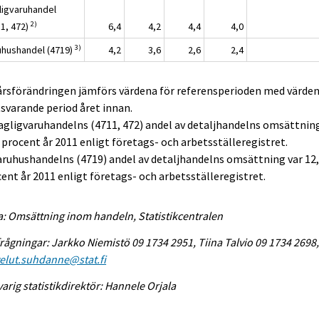
ligvaruhandel
2)
11, 472)
6,4
4,2
4,4
4,0
3)
uhushandel (4719)
4,2
3,6
2,6
2,4
 årsförändringen jämförs värdena för referensperioden med värden
varande period året innan.
agligvaruhandelns (4711, 472) andel av detaljhandelns omsättnin
 procent år 2011 enligt företags- och arbetsställeregistret.
aruhushandelns (4719) andel av detaljhandelns omsättning var 12
ent år 2011 enligt företags- och arbetsställeregistret.
a: Omsättning inom handeln, Statistikcentralen
rågningar: Jarkko Niemistö 09 1734 2951, Tiina Talvio 09 1734 2698
elut.suhdanne@stat.fi
arig statistikdirektör: Hannele Orjala