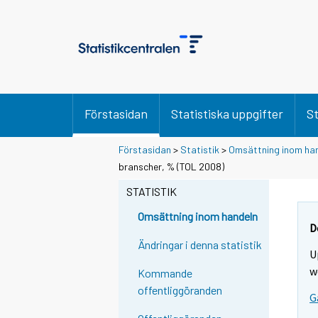
Förstasidan
Statistiska uppgifter
St
Förstasidan
>
Statistik
>
Omsättning inom ha
branscher, % (TOL 2008)
STATISTIK
Omsättning inom handeln
D
Ändringar i denna statistik
U
w
Kommande
offentliggöranden
G