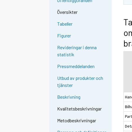
Offentliggöranden
Översikter
Ta
Tabeller
om
Figurer
br
Revideringar i denna
statistik
Pressmeddelanden
Utbud av produkter och
tjänster
Beskrivning
Hand
Bilh
Kvalitetsbeskrivningar
Part
Metodbeskrivningar
Deta