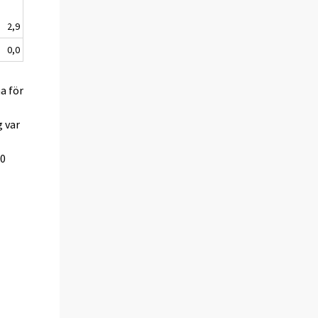
2,9
0,0
a för
g var
,0
,