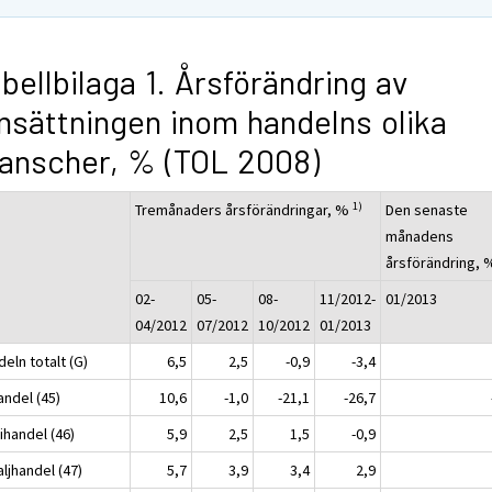
bellbilaga 1. Årsförändring av
sättningen inom handelns olika
anscher, % (TOL 2008)
1)
Tremånaders årsförändringar, %
Den senaste
månadens
årsförändring,
02-
05-
08-
11/2012-
01/2013
04/2012
07/2012
10/2012
01/2013
eln totalt (G)
6,5
2,5
-0,9
-3,4
andel (45)
10,6
-1,0
-21,1
-26,7
ihandel (46)
5,9
2,5
1,5
-0,9
ljhandel (47)
5,7
3,9
3,4
2,9