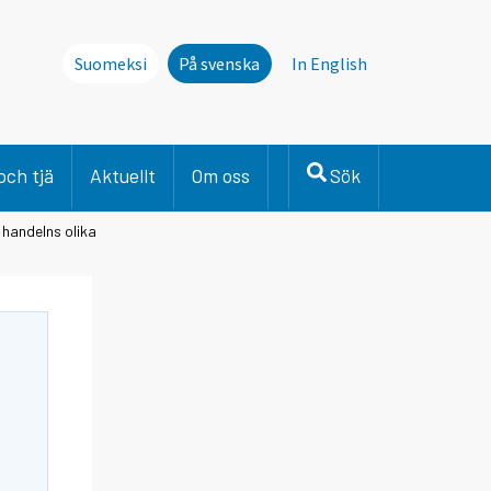
Suomeksi
På svenska
In English
och tjä
Aktuellt
Om oss
Sök
 handelns olika