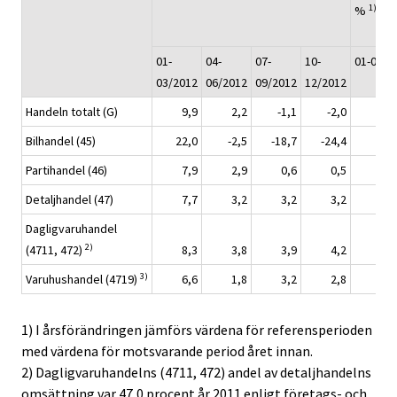
1)
%
01-
04-
07-
10-
01-02/2
03/2012
06/2012
09/2012
12/2012
Handeln totalt (G)
9,9
2,2
-1,1
-2,0
Bilhandel (45)
22,0
-2,5
-18,7
-24,4
Partihandel (46)
7,9
2,9
0,6
0,5
Detaljhandel (47)
7,7
3,2
3,2
3,2
Dagligvaruhandel
2)
(4711, 472)
8,3
3,8
3,9
4,2
3)
Varuhushandel (4719)
6,6
1,8
3,2
2,8
1) I årsförändringen jämförs värdena för referensperioden
med värdena för motsvarande period året innan.
2) Dagligvaruhandelns (4711, 472) andel av detaljhandelns
omsättning var 47,0 procent år 2011 enligt företags- och