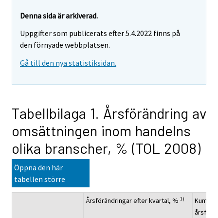
Denna sida är arkiverad.
Uppgifter som publicerats efter 5.4.2022 finns på
den förnyade webbplatsen.
Gå till den nya statistiksidan.
Tabellbilaga 1. Årsförändring av
omsättningen inom handelns
olika branscher, % (TOL 2008)
Öppna den här
tabellen större
1)
Årsförändringar efter kvartal, %
Kumulat
årsförä