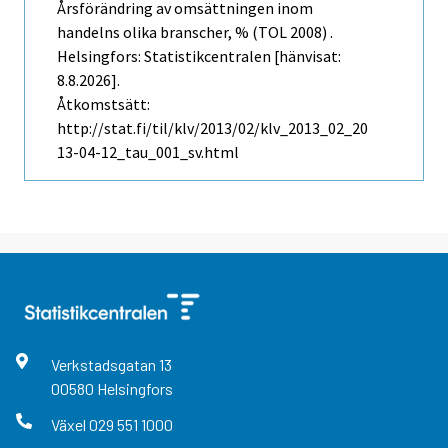
Årsförändring av omsättningen inom
handelns olika branscher, % (TOL 2008) .
Helsingfors: Statistikcentralen [hänvisat:
8.8.2026].
Åtkomstsätt:
http://stat.fi/til/klv/2013/02/klv_2013_02_20
13-04-12_tau_001_sv.html
Verkstadsgatan
13
00580
Helsingfors
Växel
029 551 1000