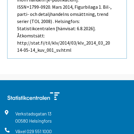
ISSN=1799-0920.
Mars
2014, Figurbilaga 1. Bil-,
parti- och detaljhandelns omsättning, trend
serier (TOL 2008) . Helsingfors:
Statistikcentralen [hänvisat: 6.8.2026].
Åtkomstsätt:
http://stat.fi/til/klv/2014/03/klv_2014_03_20
14-05-14_kuv_001_sv.html
Verkstadsgatan
13
00580
Helsingfors
Växel
029 551 1000