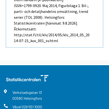
ISSN=1799-0920.
Maj
2014, Figurbilaga 1. Bil-,
parti- och detaljhandelns omsättning, trend
serier (TOL 2008) . Helsingfors:
Statistikcentralen [hänvisat: 9.8.2026].
Åtkomstsätt:
http://stat.fi/til/klv/2014/05/klv_2014_05_20
14-07-15_kuv_001_sv.html
Verkstadsgatan
13
00580
Helsingfors
Växel
029 551 1000