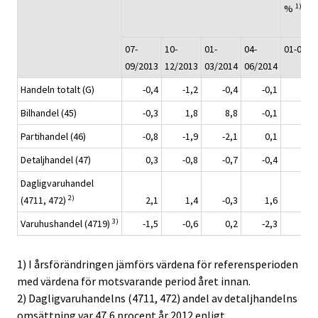
1)
%
07-
10-
01-
04-
01-07/2
09/2013
12/2013
03/2014
06/2014
Handeln totalt (G)
-0,4
-1,2
-0,4
-0,1
Bilhandel (45)
-0,3
1,8
8,8
-0,1
Partihandel (46)
-0,8
-1,9
-2,1
0,1
Detaljhandel (47)
0,3
-0,8
-0,7
-0,4
Dagligvaruhandel
2)
(4711, 472)
2,1
1,4
-0,3
1,6
3)
Varuhushandel (4719)
-1,5
-0,6
0,2
-2,3
1) I årsförändringen jämförs värdena för referensperioden
med värdena för motsvarande period året innan.
2) Dagligvaruhandelns (4711, 472) andel av detaljhandelns
omsättning var 47,6 procent år 2012 enligt