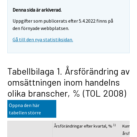
Denna sida är arkiverad.
Uppgifter som publicerats efter 5.4.2022 finns på
den förnyade webbplatsen.
Gå till den nya statistiksidan.
Tabellbilaga 1. Årsförändring av
omsättningen inom handelns
olika branscher, % (TOL 2008)
Öppna den här
tabellen större
1)
Årsförändringar efter kvartal, %
Kumulat
årsförä