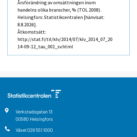
Årsförändring av omsättningen inom
handelns olika branscher, % (TOL 2008) .
Helsingfors: Statistikcentralen [hänvisat:
8.8.2026].
Åtkomstsätt:
http://stat.fi/til/klv/2014/07/klv_2014_07_20
14-09-12_tau_001_sv.html
Verkstadsgatan
13
00580
Helsingfors
Växel
029 551 1000