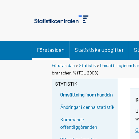
Förstasidan
Statistiska uppgifter
St
Förstasidan
>
Statistik
>
Omsättning inom ha
branscher, % (TOL 2008)
STATISTIK
Omsättning inom handeln
D
Ändringar i denna statistik
U
w
Kommande
offentliggöranden
G