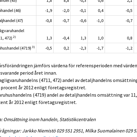
andel (45)
1,8
8,8
-0,3
0,6
2,1
ihandel (46)
-1,9
-2,0
-0,1
0,4
-0,5
ljhandel (47)
-0,8
-0,7
-0,6
-1,0
-0,7
ligvaruhandel
2)
11, 472)
1,3
-0,4
1,3
1,0
0,8
3)
uhushandel (4719)
-0,5
0,2
-2,3
-1,7
-1,2
 årsförändringen jämförs värdena för referensperioden med värden
varande period året innan.
agligvaruhandelns (4711, 472) andel av detaljhandelns omsättnin
 procent år 2012 enligt företagsregistret.
aruhushandelns (4719) andel av detaljhandelns omsättning var 11
ent år 2012 enligt företagsregistret.
a: Omsättning inom handeln, Statistikcentralen
rågningar: Jarkko Niemistö 029 551 2951, Milka Suomalainen 029 5