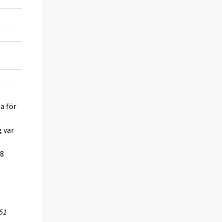
-4,1
-0,2
0,3
2,3
0,1
a för
g var
,8
51