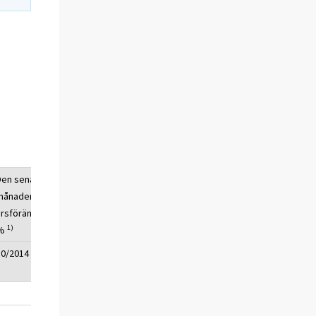
Den senaste
månadens
årsförändring,
1)
%
10/2014
-0,5