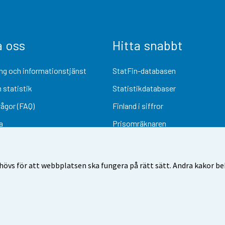
a oss
Hitta snabbt
ng och informationstjänst
StatFin-databasen
 statistik
Statistikdatabaser
rågor (FAQ)
Finland i siffror
a
Prisomräknaren
Kommande publiceringar
Undersökningsmaterial
övs för att webbplatsen ska fungera på rätt sätt. Andra kakor behö
Användarvillkor
Dataskydd
Tillgänglighet
Information om