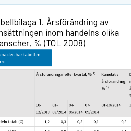
bellbilaga 1. Årsförändring av
sättningen inom handelns olika
anscher, % (TOL 2008)
na den här tabellen
rre
1)
Årsförändringar efter kvartal, %
Kumulativ
årsförändring,
1)
%
10-
01-
04-
07-
01-10/2014
12/2013
03/2014
06/2014
09/2014
eln totalt (G)
-1,2
-0,3
-0,3
-0,1
-0,3