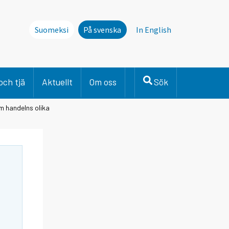
Suomeksi
På svenska
In English
och tjä
Aktuellt
Om oss
Sök
m handelns olika