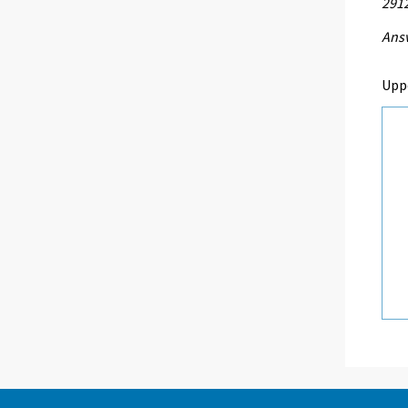
291
Ansv
Upp