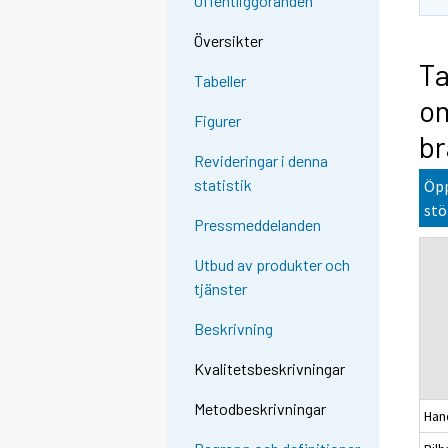
Offentliggöranden
Översikter
Ta
Tabeller
om
Figurer
br
Revideringar i denna
statistik
Öpp
stö
Pressmeddelanden
Utbud av produkter och
tjänster
Beskrivning
Kvalitetsbeskrivningar
Metodbeskrivningar
Hand