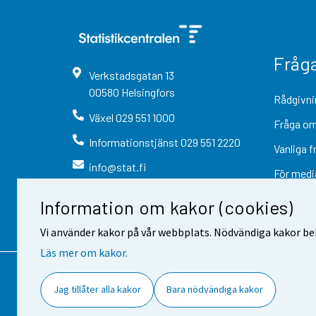
Fråg
Verkstadsgatan
13
00580
Helsingfors
Rådgivni
Växel
029 551 1000
Fråga om
Informationstjänst
029 551 2220
Vanliga f
info@stat.fi
För medi
Information om kakor (cookies)
Vi använder kakor på vår webbplats. Nödvändiga kakor beh
Läs mer om kakor.
Kontaktinformation
Respons
Jag tillåter alla kakor
Bara nödvändiga kakor