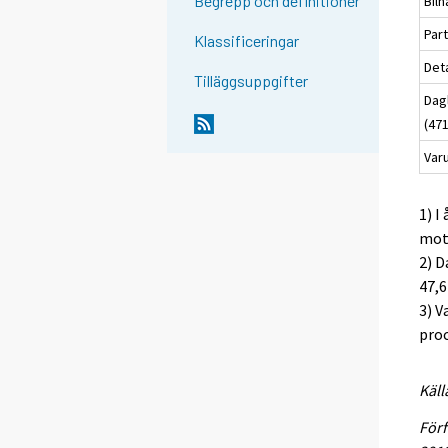
Begrepp och definitioner
Bilh
Part
Klassificeringar
Deta
Tilläggsuppgifter
Dag
(47
Var
1) I
mots
2) D
47,6
3) V
proc
Käll
Förf