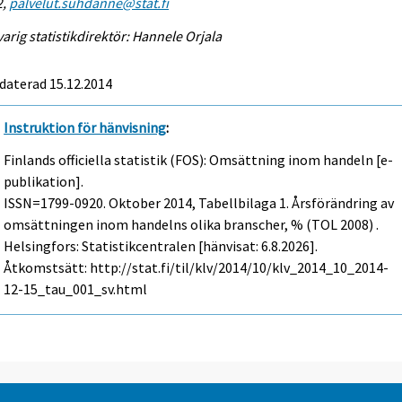
2,
palvelut.suhdanne@stat.fi
arig statistikdirektör: Hannele Orjala
daterad 15.12.2014
Instruktion för hänvisning
:
Finlands officiella statistik (FOS): Omsättning inom handeln [e-
publikation].
ISSN=1799-0920.
Oktober
2014, Tabellbilaga 1. Årsförändring av
omsättningen inom handelns olika branscher, % (TOL 2008) .
Helsingfors: Statistikcentralen [hänvisat: 6.8.2026].
Åtkomstsätt: http://stat.fi/til/klv/2014/10/klv_2014_10_2014-
12-15_tau_001_sv.html