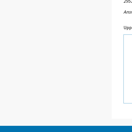
295
Ansv
Upp