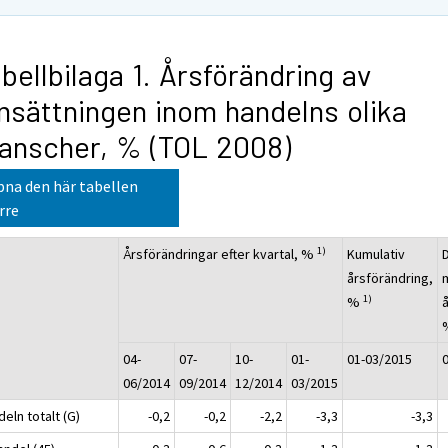
bellbilaga 1. Årsförändring av
sättningen inom handelns olika
anscher, % (TOL 2008)
na den här tabellen
rre
1)
Årsförändringar efter kvartal, %
Kumulativ
årsförändring,
1)
%
04-
07-
10-
01-
01-03/2015
06/2014
09/2014
12/2014
03/2015
eln totalt (G)
-0,2
-0,2
-2,2
-3,3
-3,3