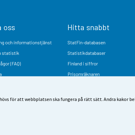
a oss
Hitta snabbt
ng och informationstjänst
StatFin-databasen
 statistik
Statistikdatabaser
rågor (FAQ)
Finland i siffror
a
Prisomräknaren
Kommande publiceringar
Undersökningsmaterial
övs för att webbplatsen ska fungera på rätt sätt. Andra kakor behö
Användarvillkor
Dataskydd
Tillgänglighet
Information om