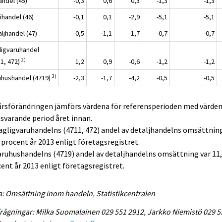
andel (45)
-0,3
0,6
0,3
-1,3
-1,3
ihandel (46)
-0,1
0,1
-2,9
-5,1
-5,1
ljhandel (47)
-0,5
-1,1
-1,7
-0,7
-0,7
ligvaruhandel
2)
11, 472)
1,2
0,9
-0,6
-1,2
-1,2
3)
uhushandel (4719)
-2,3
-1,7
-4,2
-0,5
-0,5
 årsförändringen jämförs värdena för referensperioden med värden
varande period året innan.
agligvaruhandelns (4711, 472) andel av detaljhandelns omsättnin
 procent år 2013 enligt företagsregistret.
aruhushandelns (4719) andel av detaljhandelns omsättning var 11
ent år 2013 enligt företagsregistret.
a: Omsättning inom handeln, Statistikcentralen
rågningar: Milka Suomalainen 029 551 2912, Jarkko Niemistö 029 5