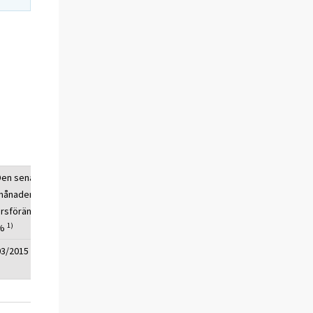
Den senaste
månadens
årsförändring,
1)
%
03/2015
0,1