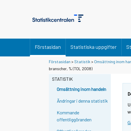
Förstasidan
Statistiska uppgifter
St
Förstasidan
>
Statistik
>
Omsättning inom ha
branscher, % (TOL 2008)
STATISTIK
Omsättning inom handeln
D
Ändringar i denna statistik
U
w
Kommande
offentliggöranden
G