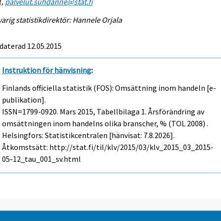
1,
palvelut.suhdanne@stat.fi
arig statistikdirektör: Hannele Orjala
daterad 12.05.2015
Instruktion för hänvisning
:
Finlands officiella statistik (FOS): Omsättning inom handeln [e-
publikation].
ISSN=1799-0920.
Mars
2015, Tabellbilaga 1. Årsförändring av
omsättningen inom handelns olika branscher, % (TOL 2008) .
Helsingfors: Statistikcentralen [hänvisat: 7.8.2026].
Åtkomstsätt: http://stat.fi/til/klv/2015/03/klv_2015_03_2015-
05-12_tau_001_sv.html