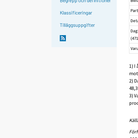
Begrepp och definitioner
Bilh
Part
Klassificeringar
Deta
Tilläggsuppgifter
Dag
(47
Var
1) I
mots
2) D
48,3
3) V
proc
Käll
Förf