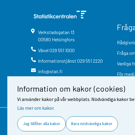
Fråg
Verkstadsgatan
13
00580
Helsingfors
Rådgivni
Växel
029 551 1000
Fråga om
Informationstjänst
029 551 2220
Vanliga f
info@stat.fi
För medi
Information om kakor (cookies)
Vi använder kakor på vår webbplats. Nödvändiga kakor beh
Läs mer om kakor.
Kontaktinformation
Respons
Jag tillåter alla kakor
Bara nödvändiga kakor