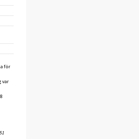
5,6
-1,3
0,4
-0,8
2,5
a för
g var
,8
51