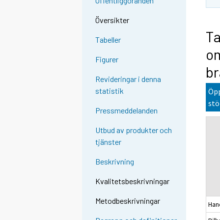
Offentliggöranden
Översikter
Ta
Tabeller
om
Figurer
br
Revideringar i denna
statistik
Öpp
stö
Pressmeddelanden
Utbud av produkter och
tjänster
Beskrivning
Kvalitetsbeskrivningar
Metodbeskrivningar
Hand