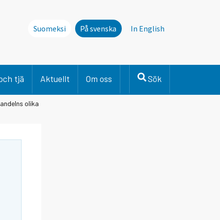
Suomeksi
På svenska
In English
och tjä
Aktuellt
Om oss
Sök
andelns olika