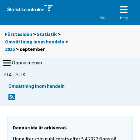
Meny
Sök
Förstasidan
>
Statistik
>
Omsättning inom handeln
>
2015
>
september
Öppna menyn
STATISTIK
Omsättning inom handeln
Denna sida är arkiverad.
Uppgifter som publicerats efter 5.4.2022 finns på