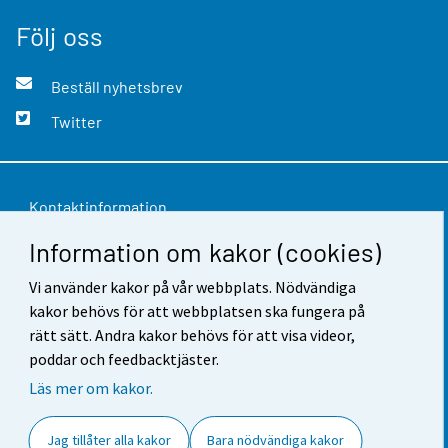
Följ oss
Beställ nyhetsbrev
Twitter
Kontaktinformation
Information om kakor (cookies)
Respons
Vi använder kakor på vår webbplats. Nödvändiga
Användarvillkor
kakor behövs för att webbplatsen ska fungera på
Dataskydd
rätt sätt. Andra kakor behövs för att visa videor,
poddar och feedbacktjäster.
Tillgänglighet
Läs mer om kakor.
Information om webbplatsen
Jag tillåter alla kakor
Bara nödvändiga kakor
Cookie-inställningar