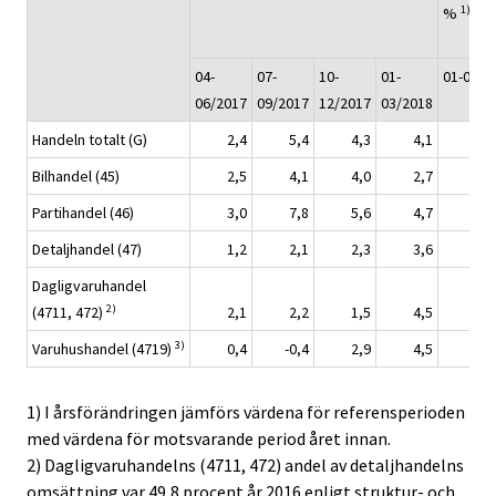
1)
%
04-
07-
10-
01-
01-05/2
06/2017
09/2017
12/2017
03/2018
Handeln totalt (G)
2,4
5,4
4,3
4,1
Bilhandel (45)
2,5
4,1
4,0
2,7
Partihandel (46)
3,0
7,8
5,6
4,7
Detaljhandel (47)
1,2
2,1
2,3
3,6
Dagligvaruhandel
2)
(4711, 472)
2,1
2,2
1,5
4,5
3)
Varuhushandel (4719)
0,4
-0,4
2,9
4,5
1) I årsförändringen jämförs värdena för referensperioden
med värdena för motsvarande period året innan.
2) Dagligvaruhandelns (4711, 472) andel av detaljhandelns
omsättning var 49,8 procent år 2016 enligt struktur- och