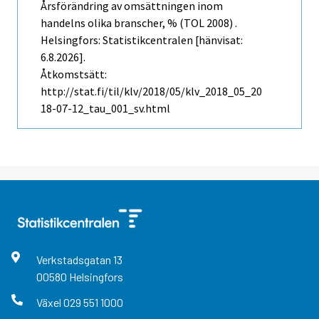
Årsförändring av omsättningen inom
handelns olika branscher, % (TOL 2008) .
Helsingfors: Statistikcentralen [hänvisat:
6.8.2026].
Åtkomstsätt:
http://stat.fi/til/klv/2018/05/klv_2018_05_20
18-07-12_tau_001_sv.html
Verkstadsgatan
13
00580
Helsingfors
Växel
029 551 1000