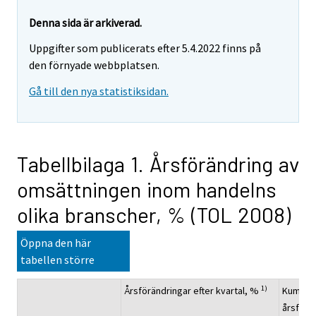
Denna sida är arkiverad.
Uppgifter som publicerats efter 5.4.2022 finns på
den förnyade webbplatsen.
Gå till den nya statistiksidan.
Tabellbilaga 1. Årsförändring av
omsättningen inom handelns
olika branscher, % (TOL 2008)
Öppna den här
tabellen större
1)
Årsförändringar efter kvartal, %
Kumulat
årsförä