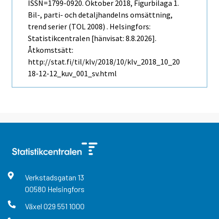
ISSN=1799-0920.
Oktober
2018, Figurbilaga 1.
Bil-, parti- och detaljhandelns omsättning,
trend serier (TOL 2008) . Helsingfors:
Statistikcentralen [hänvisat: 8.8.2026].
Åtkomstsätt:
http://stat.fi/til/klv/2018/10/klv_2018_10_20
18-12-12_kuv_001_sv.html
Verkstadsgatan
13
00580
Helsingfors
Växel
029 551 1000