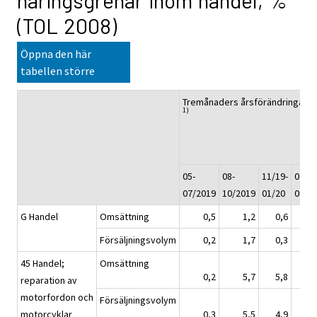
näringsgrenar inom handel, %
(TOL 2008)
Öppna den här
tabellen större
Tremånaders årsförändringar, 
1)
05-
08-
11/19-
02-
07/2019
10/2019
01/20
04/2
G Handel
Omsättning
0,5
1,2
0,6
-
Försäljningsvolym
0,2
1,7
0,3
-
45 Handel;
Omsättning
0,2
5,7
5,8
-
reparation av
motorfordon och
Försäljningsvolym
motorcyklar
0,3
5,5
4,9
-