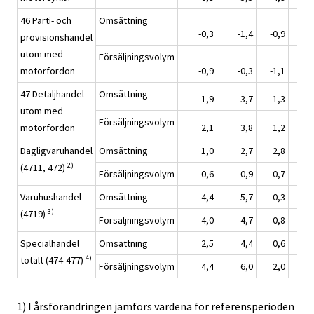
46 Parti- och
Omsättning
-0,3
-1,4
-0,9
-
provisionshandel
utom med
Försäljningsvolym
motorfordon
-0,9
-0,3
-1,1
47 Detaljhandel
Omsättning
1,9
3,7
1,3
utom med
Försäljningsvolym
motorfordon
2,1
3,8
1,2
Dagligvaruhandel
Omsättning
1,0
2,7
2,8
2)
(4711, 472)
Försäljningsvolym
-0,6
0,9
0,7
Varuhushandel
Omsättning
4,4
5,7
0,3
-
3)
(4719)
Försäljningsvolym
4,0
4,7
-0,8
-
Specialhandel
Omsättning
2,5
4,4
0,6
-
4)
totalt (474-477)
Försäljningsvolym
4,4
6,0
2,0
1) I årsförändringen jämförs värdena för referensperioden