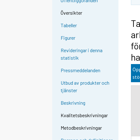
Offentliggöranden
Översikter
Ta
Tabeller
ar
Figurer
fö
Revideringar i denna
ha
statistik
Öpp
Pressmeddelanden
stö
Utbud av produkter och
tjänster
Beskrivning
Kvalitetsbeskrivningar
Metodbeskrivningar