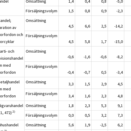
andel
Omsättning
1,4
0,4
0,8
-5,0
Försäljningsvolym
1,5
0,8
0,9
-2,3
Handel;
Omsättning
4,5
6,6
2,5
-14,2
aration av
orfordon och
Försäljningsvolym
orcyklar
4,5
5,8
1,7
-15,0
arti- och
Omsättning
-0,6
-1,6
-0,6
-8,2
visionshandel
m med
Försäljningsvolym
orfordon
-0,4
-0,7
0,5
-3,4
Detaljhandel
Omsättning
3,3
1,5
2,9
4,5
m med
Försäljningsvolym
orfordon
3,4
1,6
2,3
4,8
ligvaruhandel
Omsättning
1,8
2,3
5,3
9,1
2)
11, 472)
Försäljningsvolym
0,0
0,5
3,2
7,3
uhushandel
Omsättning
5,6
1,9
-2,5
6,2
3)