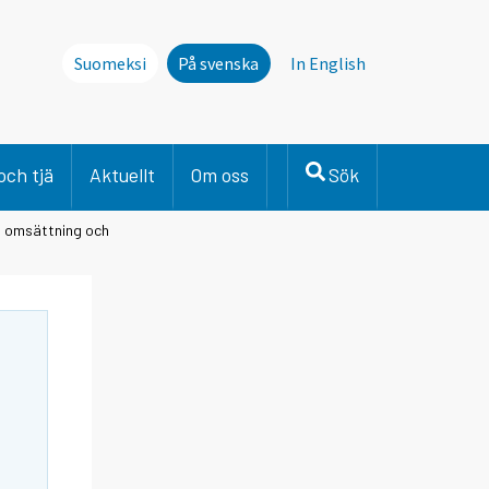
Suomeksi
På svenska
In English
och tjä
Aktuellt
Om oss
Sök
d omsättning och