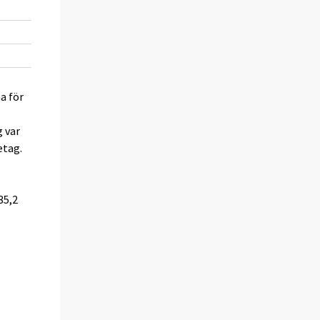
1,1
11,8
0,7
1,8
2,4
4,0
a för
g var
etag.
6
.
35,2
.