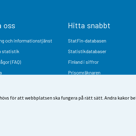
a oss
Hitta snabbt
ng och informationstjänst
StatFin-databasen
 statistik
Statistikdatabaser
rågor (FAQ)
Finland i siffror
a
Prisomräknaren
Kommande publiceringar
Undersökningsmaterial
övs för att webbplatsen ska fungera på rätt sätt. Andra kakor behö
Användarvillkor
Dataskydd
Tillgänglighet
Information om