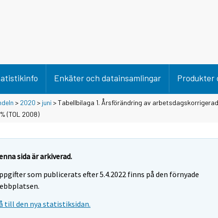
atistikinfo
Enkäter och datainsamlingar
Produkter 
ndeln
>
2020
>
juni
> Tabellbilaga 1. Årsförändring av arbetsdagskorrigera
, % (TOL 2008)
enna sida är arkiverad.
ppgifter som publicerats efter 5.4.2022 finns på den förnyade
ebbplatsen.
å till den nya statistiksidan.