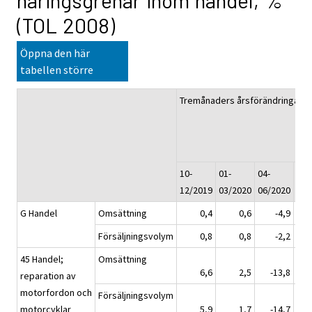
näringsgrenar inom handel, %
(TOL 2008)
Öppna den här
tabellen större
Tremånaders årsförändringar,
10-
01-
04-
07-
12/2019
03/2020
06/2020
09/
G Handel
Omsättning
0,4
0,6
-4,9
Försäljningsvolym
0,8
0,8
-2,2
45 Handel;
Omsättning
6,6
2,5
-13,8
reparation av
motorfordon och
Försäljningsvolym
motorcyklar
5,9
1,7
-14,7