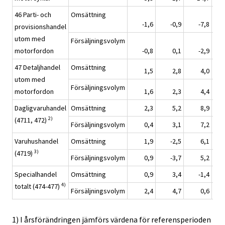
46 Parti- och
Omsättning
-1,6
-0,9
-7,8
provisionshandel
utom med
Försäljningsvolym
motorfordon
-0,8
0,1
-2,9
47 Detaljhandel
Omsättning
1,5
2,8
4,0
utom med
Försäljningsvolym
motorfordon
1,6
2,3
4,4
Dagligvaruhandel
Omsättning
2,3
5,2
8,9
2)
(4711, 472)
Försäljningsvolym
0,4
3,1
7,2
Varuhushandel
Omsättning
1,9
-2,5
6,1
3)
(4719)
Försäljningsvolym
0,9
-3,7
5,2
Specialhandel
Omsättning
0,9
3,4
-1,4
4)
totalt (474-477)
Försäljningsvolym
2,4
4,7
0,6
1) I årsförändringen jämförs värdena för referensperioden