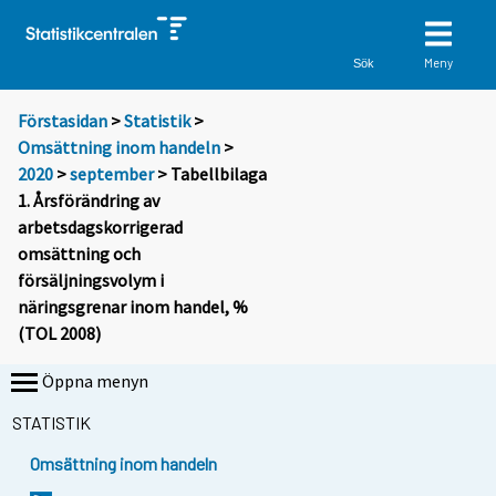
Meny
Sök
Förstasidan
>
Statistik
>
Omsättning inom handeln
>
2020
>
september
> Tabellbilaga
1. Årsförändring av
arbetsdagskorrigerad
omsättning och
försäljningsvolym i
näringsgrenar inom handel, %
(TOL 2008)
Öppna menyn
STATISTIK
Omsättning inom handeln