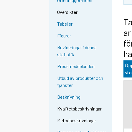
Offentliggöranden
Översikter
Ta
Tabeller
ar
Figurer
fö
Revideringar i denna
ha
statistik
Öpp
Pressmeddelanden
stö
Utbud av produkter och
tjänster
Beskrivning
Kvalitetsbeskrivningar
Metodbeskrivningar