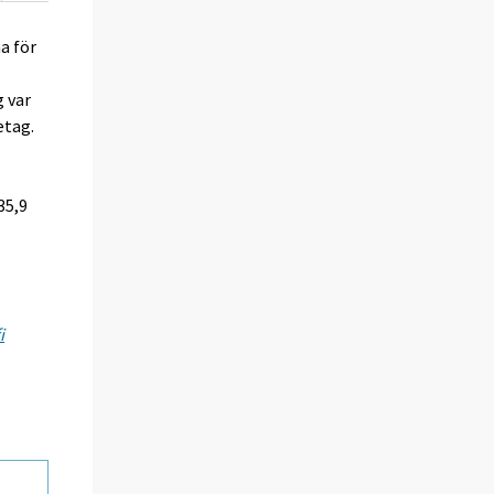
a för
g var
etag.
5
.
35,9
.
i