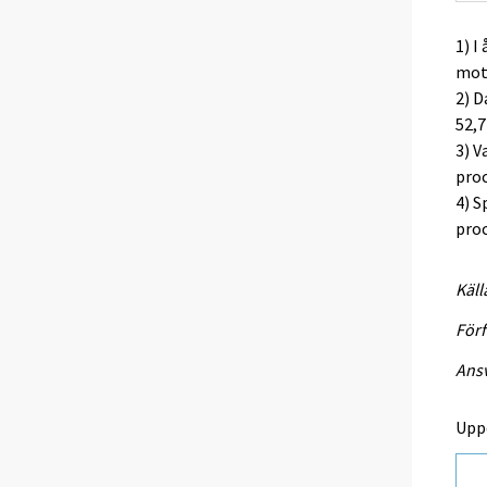
1) I
mots
2) D
52,7
3) V
proc
4) S
proc
Käll
Förf
Ansv
Upp