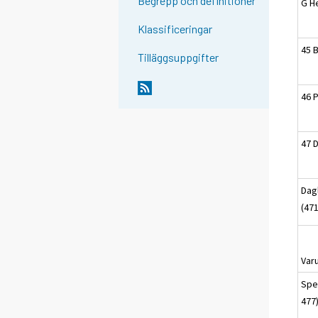
Begrepp och definitioner
G H
Klassificeringar
45 B
Tilläggsuppgifter
46 
47 
Dag
(47
Var
Spe
477