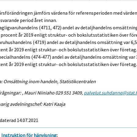
 årsförändringen jämförs värdena för referensperioden med värden
varande period året innan.
agligvaruhandelns (4711, 472) andel av detaljhandelns omsättnin
 procent år 2019 enligt struktur- och bokslutsstatistiken över för
aruhushandelns (4719) andel av detaljhandelns omsättning var 6,
ent år 2019 enligt struktur- och bokslutsstatistiken över företag
pecialhandelns (474-477) andel av detaljhandelns omsättning var 
ent år 2019 enligt struktur- och bokslutsstatistiken över företag
a: Omsättning inom handeln, Statistikcentralen
rågningar: , Mauri Niiniaho 029 551 3409,
palvelut.suhdanne@stat.f
arig avdelningschef: Katri Kaaja
daterad 14.07.2021
Instruktion för hänvisning
: