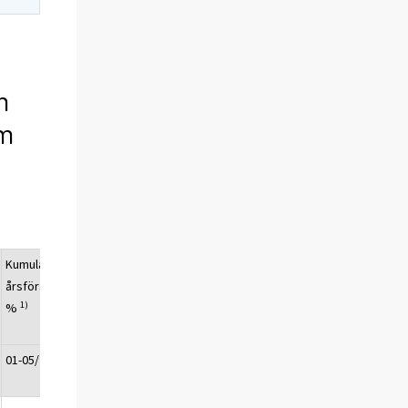
h
om
Kumulativ
Den senaste
årsförändring,
månadens
1)
%
årsförändring,
1)
%
01-05/2021
05/2021