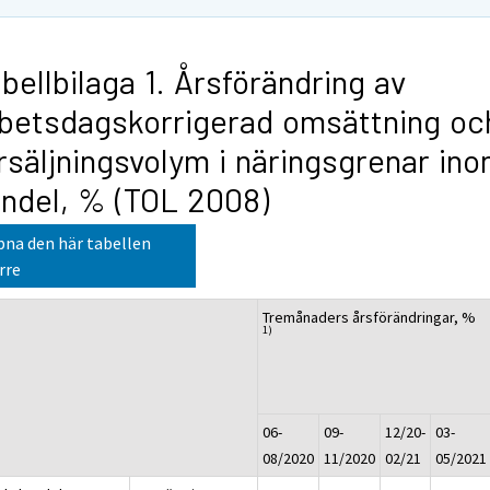
bellbilaga 1. Årsförändring av
betsdagskorrigerad omsättning oc
rsäljningsvolym i näringsgrenar in
ndel, % (TOL 2008)
na den här tabellen
rre
Tremånaders årsförändringar, %
1)
06-
09-
12/20-
03-
08/2020
11/2020
02/21
05/2021