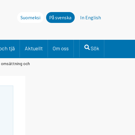
Suomeksi
På svenska
In English
och tjä
Aktuellt
Om oss
Sök
d omsättning och