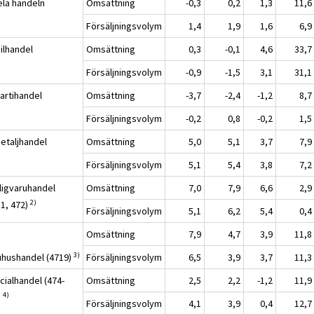
ela handeln
Omsättning
-0,3
0,2
1,3
11,6
Försäljningsvolym
1,4
1,9
1,6
6,9
ilhandel
Omsättning
0,3
-0,1
4,6
33,7
Försäljningsvolym
-0,9
-1,5
3,1
31,1
Partihandel
Omsättning
-3,7
-2,4
-1,2
8,7
Försäljningsvolym
-0,2
0,8
-0,2
1,5
Detaljhandel
Omsättning
5,0
5,1
3,7
7,9
Försäljningsvolym
5,1
5,4
3,8
7,2
ligvaruhandel
Omsättning
7,0
7,9
6,6
2,9
2)
11, 472)
Försäljningsvolym
5,1
6,2
5,4
0,4
Omsättning
7,9
4,7
3,9
11,8
3)
uhushandel (4719)
Försäljningsvolym
6,5
3,9
3,7
11,3
cialhandel (474-
Omsättning
2,5
2,2
-1,2
11,9
4)
)
Försäljningsvolym
4,1
3,9
0,4
12,7