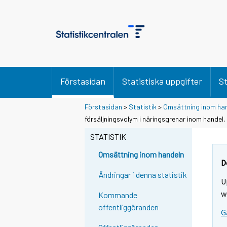
Förstasidan
Statistiska uppgifter
St
Förstasidan
>
Statistik
>
Omsättning inom ha
försäljningsvolym i näringsgrenar inom handel
STATISTIK
Omsättning inom handeln
D
Ändringar i denna statistik
U
w
Kommande
offentliggöranden
G