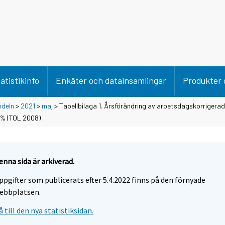
atistikinfo
Enkäter och datainsamlingar
Produkter 
ndeln
>
2021
>
maj
> Tabellbilaga 1. Årsförändring av arbetsdagskorrigera
, % (TOL 2008)
enna sida är arkiverad.
ppgifter som publicerats efter 5.4.2022 finns på den förnyade
ebbplatsen.
å till den nya statistiksidan.