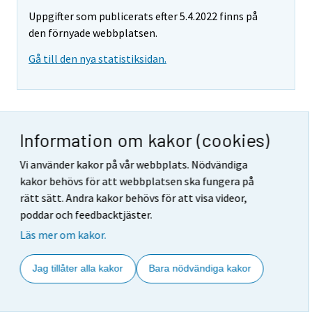
Uppgifter som publicerats efter 5.4.2022 finns på
den förnyade webbplatsen.
Gå till den nya statistiksidan.
Tabellbilaga 1. Årsförändring av
Information om kakor (cookies)
arbetsdagskorrigerad
Vi använder kakor på vår webbplats. Nödvändiga
omsättning och
kakor behövs för att webbplatsen ska fungera på
rätt sätt. Andra kakor behövs för att visa videor,
försäljningsvolym i
poddar och feedbacktjäster.
näringsgrenar inom handel, %
Läs mer om kakor.
(TOL 2008)
Jag tillåter alla kakor
Bara nödvändiga kakor
Öppna den här
tabellen större