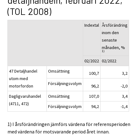
detaljhandeln, februari 2022,
(TOL 2008)
Indextal
Årsförändring
inom den
senaste
månaden, %
1)
02/2022
02/2022
47 Detaljhandel
Omsättning
100,7
3,2
utom med
Försäljningsvolym
motorfordon
96,2
-2,0
Dagligvaruhandel
Omsättning
107,0
3,4
(4711, 472)
Försäljningsvolym
94,2
-1,4
1) I årsförändringen jämförs värdena för referensperioden
med värdena för motsvarande period året innan.