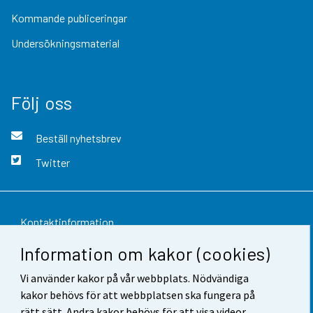
Kommande publiceringar
Undersökningsmaterial
Följ oss
Beställ nyhetsbrev
Twitter
Kontaktinformation
Information om kakor (cookies)
Respons
Vi använder kakor på vår webbplats. Nödvändiga
Användarvillkor
kakor behövs för att webbplatsen ska fungera på
Dataskydd
rätt sätt. Andra kakor behövs för att visa videor,