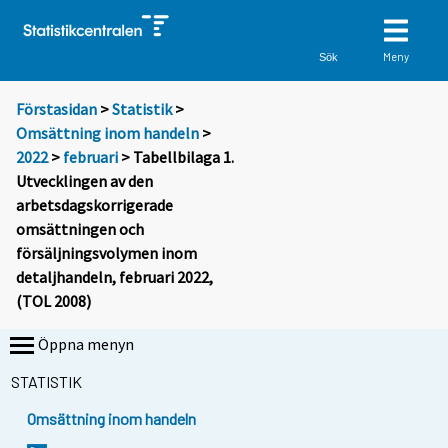
Meny
Sök
Förstasidan
>
Statistik
>
Omsättning inom handeln
>
2022
>
februari
> Tabellbilaga 1.
Utvecklingen av den
arbetsdagskorrigerade
omsättningen och
försäljningsvolymen inom
detaljhandeln, februari 2022,
(TOL 2008)
Öppna menyn
STATISTIK
Omsättning inom handeln