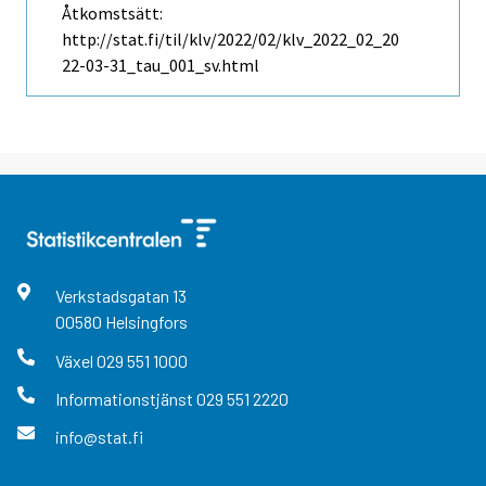
Åtkomstsätt:
http://stat.fi/til/klv/2022/02/klv_2022_02_20
22-03-31_tau_001_sv.html
Verkstadsgatan
13
00580
Helsingfors
Växel
029 551 1000
Informationstjänst
029 551 2220
info@stat.fi