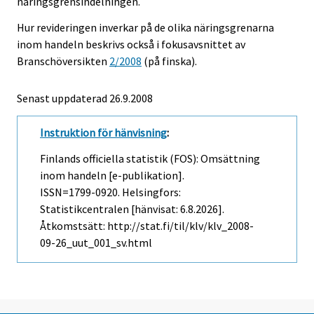
näringsgrensindelningen.
Hur revideringen inverkar på de olika näringsgrenarna
inom handeln beskrivs också i fokusavsnittet av
Branschöversikten
2/2008
(på finska).
Senast uppdaterad
26.9.2008
Instruktion för hänvisning
:
Finlands officiella statistik (FOS): Omsättning
inom handeln [e-publikation].
ISSN=1799-0920. Helsingfors:
Statistikcentralen [hänvisat: 6.8.2026].
Åtkomstsätt: http://stat.fi/til/klv/klv_2008-
09-26_uut_001_sv.html