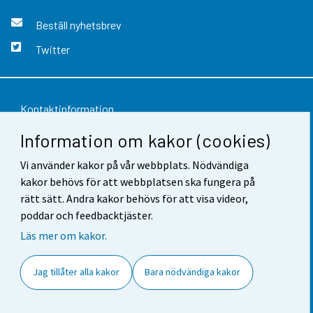
Beställ nyhetsbrev
Twitter
Kontaktinformation
Information om kakor (cookies)
Respons
Användarvillkor
Vi använder kakor på vår webbplats. Nödvändiga
kakor behövs för att webbplatsen ska fungera på
Dataskydd
rätt sätt. Andra kakor behövs för att visa videor,
poddar och feedbacktjäster.
Tillgänglighet
Läs mer om kakor.
Information om webbplatsen
Jag tillåter alla kakor
Bara nödvändiga kakor
Cookie-inställningar