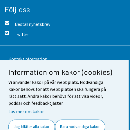
Följ oss
Beställ nyhetsbrev
Twitter
Kontaktinformation
Information om kakor (cookies)
Respons
Användarvillkor
Vi använder kakor på vår webbplats. Nödvändiga
kakor behövs för att webbplatsen ska fungera på
Dataskydd
rätt sätt. Andra kakor behövs för att visa videor,
poddar och feedbacktjäster.
Tillgänglighet
Läs mer om kakor.
Information om webbplatsen
Jag tillåter alla kakor
Bara nödvändiga kakor
Cookie-inställningar