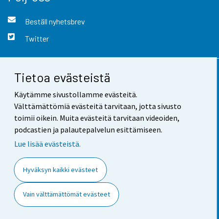
Beställ nyhetsbrev
Twitter
Tietoa evästeistä
Kontaktinformation
Käytämme sivustollamme evästeitä.
Respons
Välttämättömiä evästeitä tarvitaan, jotta sivusto
toimii oikein. Muita evästeitä tarvitaan videoiden,
Användarvillkor
podcastien ja palautepalvelun esittämiseen.
Dataskydd
Lue lisää evästeistä.
Tillgänglighet
Hyväksyn kaikki evästeet
Information om webbplatsen
Vain välttämättömät evästeet
Cookie-inställningar