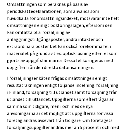
Omsättningen som beräknas på basis av
periodskattedeklarationen, som används som
huvudkälla för omsättningsindexet, motsvarar inte helt
omsättningen enligt bokföringslagen, eftersom den
kan omfatta bl.a. försäljning av
anläggningstillgångsposter, andra intäkter och
extraordinära poster Det kan också förekomma fel i
materialet på grund av t.ex. optisk läsning eller fel som
gjorts av uppgiftslämnarna. Dessa fel korrigeras med
uppgifter från den direkta datainsamlingen.
I försäljningsenkäten frågas omsättningen enligt
resultaträkningen enligt följande indelning: försäljning
i Finland, försäljning till utlandet samt försäljning från
utlandet till utlandet. Uppgifterna som efterfrågas är
samma som tidigare, men i och med de nya
anvisningarna är det möjligt att uppgifterna för vissa
företag ändras avsevärt från tidigare. Om företagets
försäljningsuppgifter ändras mer än 5 procent i och med