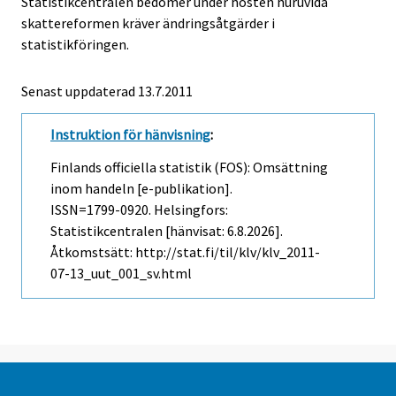
Statistikcentralen bedömer under hösten huruvida
skattereformen kräver ändringsåtgärder i
statistikföringen.
Senast uppdaterad 13.7.2011
Instruktion för hänvisning
:
Finlands officiella statistik (FOS): Omsättning
inom handeln [e-publikation].
ISSN=1799-0920. Helsingfors:
Statistikcentralen [hänvisat: 6.8.2026].
Åtkomstsätt: http://stat.fi/til/klv/klv_2011-
07-13_uut_001_sv.html