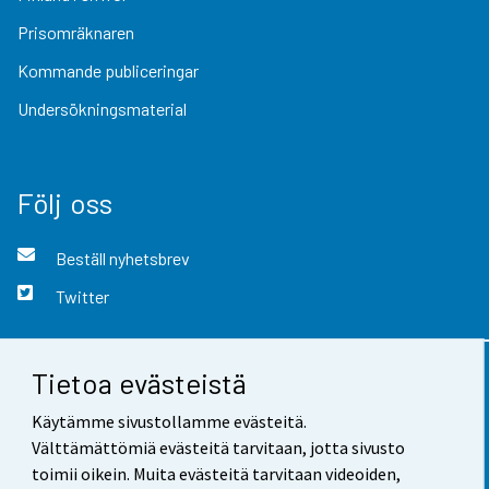
Prisomräknaren
Kommande publiceringar
Undersökningsmaterial
Följ oss
Beställ nyhetsbrev
Twitter
Tietoa evästeistä
Kontaktinformation
Käytämme sivustollamme evästeitä.
Respons
Välttämättömiä evästeitä tarvitaan, jotta sivusto
toimii oikein. Muita evästeitä tarvitaan videoiden,
Användarvillkor