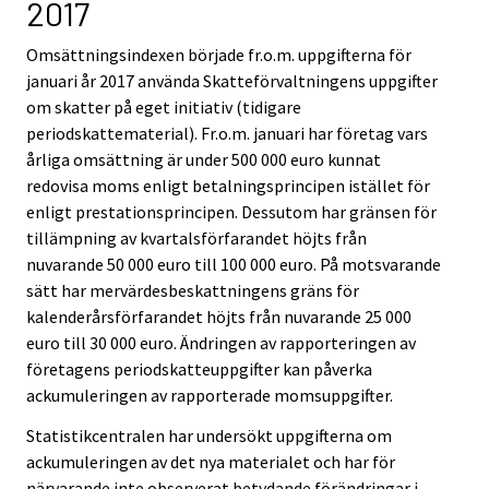
2017
u
u
Omsättningsindexen började fr.o.m. uppgifterna för
n
januari år 2017 använda Skatteförvaltningens uppgifter
.
om skatter på eget initiativ (tidigare
periodskattematerial). Fr.o.m. januari har företag vars
årliga omsättning är under 500 000 euro kunnat
redovisa moms enligt betalningsprincipen istället för
enligt prestationsprincipen. Dessutom har gränsen för
tillämpning av kvartalsförfarandet höjts från
nuvarande 50 000 euro till 100 000 euro. På motsvarande
sätt har mervärdesbeskattningens gräns för
kalenderårsförfarandet höjts från nuvarande 25 000
euro till 30 000 euro. Ändringen av rapporteringen av
företagens periodskatteuppgifter kan påverka
ackumuleringen av rapporterade momsuppgifter.
Statistikcentralen har undersökt uppgifterna om
ackumuleringen av det nya materialet och har för
närvarande inte observerat betydande förändringar i