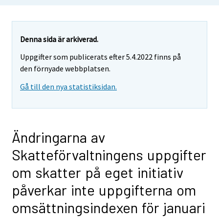
i
i
r
r
Denna sida är arkiverad.
y
Uppgifter som publicerats efter 5.4.2022 finns på
t
den förnyade webbplatsen.
t
o
Gå till den nya statistiksidan.
i
s
e
e
Ändringarna av
n
Skatteförvaltningens uppgifter
p
a
om skatter på eget initiativ
l
påverkar inte uppgifterna om
v
e
omsättningsindexen för januari
l