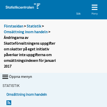
Meny
Sök
Förstasidan
>
Statistik
>
Omsättning inom handeln
>
Ändringarna av
Skatteförvaltningens uppgifter
om skatter på eget initiativ
påverkar inte uppgifterna om
omsättningsindexen för januari
2017
Öppna menyn
STATISTIK
Omsättning inom handeln
S