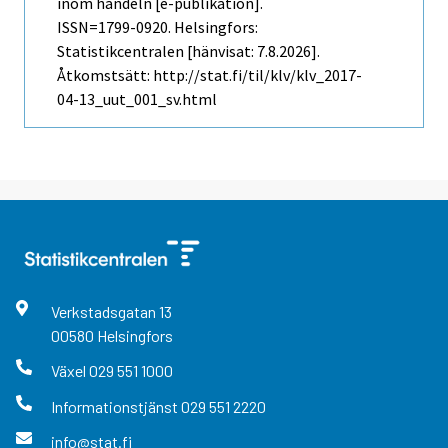
inom handeln [e-publikation].
ISSN=1799-0920. Helsingfors:
Statistikcentralen [hänvisat: 7.8.2026].
Åtkomstsätt: http://stat.fi/til/klv/klv_2017-
04-13_uut_001_sv.html
Verkstadsgatan
13
00580
Helsingfors
Växel
029 551 1000
Informationstjänst
029 551 2220
info@stat.fi