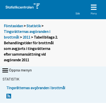
Meny
Sök
Förstasidan
>
Statistik
>
Tingsrätternas avgöranden i
brottmål
>
2011
> Tabellbilaga 2.
Behandlingstider för brottmål
som avgjorts i tingsrätterna
efter sammansättning vid
avgörande 2011
Öppna menyn
STATISTIK
Tingsrätternas avgöranden i brottmål