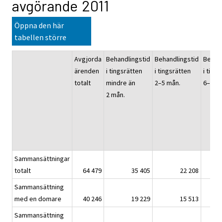
avgörande 2011
Öppna den här
tabellen större
Avgjorda
Behandlingstid
Behandlingstid
Behan
ärenden
i tingsrätten
i tingsrätten
i ting
totalt
mindre än
2–5 mån.
6–11 
2 mån.
Sammansättningar
totalt
64 479
35 405
22 208
Sammansättning
med en domare
40 246
19 229
15 513
Sammansättning