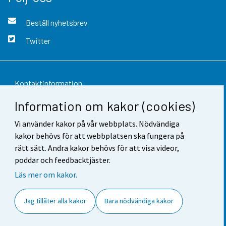
Beställ nyhetsbrev
Twitter
Kontaktinformation
Information om kakor (cookies)
Respons
Vi använder kakor på vår webbplats. Nödvändiga
Användarvillkor
kakor behövs för att webbplatsen ska fungera på
Dataskydd
rätt sätt. Andra kakor behövs för att visa videor,
poddar och feedbacktjäster.
Tillgänglighet
Läs mer om kakor.
Information om webbplatsen
Jag tillåter alla kakor
Bara nödvändiga kakor
Cookie-inställningar