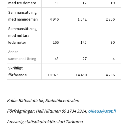
med tre domare
53
12
19
Sammansättning
med nämndemän
4 946
1 542
2 356
Sammansättning
med militära
ledamöter
266
145
80
Annan
sammansättning
43
27
4
Skriftligt
förfarande
18 925
14 450
4 236
Källa: Rättsstatistik, Statistikcentralen
Förfrågningar: Heli Hiltunen 09 1734 3314,
oikeus@stat.fi
Ansvarig statistikdirektör: Jari Tarkoma