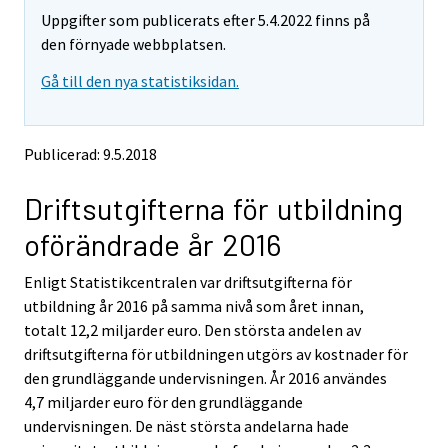
m
m
Uppgifter som publicerats efter 5.4.2022 finns på
o
o
v
v
den förnyade webbplatsen.
i
i
Gå till den nya statistiksidan.
n
n
g
g
t
t
o
o
Publicerad: 9.5.2018
a
a
n
n
Driftsutgifterna för utbildning
o
o
t
t
oförändrade år 2016
h
h
e
e
Enligt Statistikcentralen var driftsutgifterna för
r
r
s
s
utbildning år 2016 på samma nivå som året innan,
e
e
totalt 12,2 miljarder euro. Den största andelen av
r
r
driftsutgifterna för utbildningen utgörs av kostnader för
v
v
den grundläggande undervisningen. År 2016 användes
i
i
4,7 miljarder euro för den grundläggande
c
c
e
e
undervisningen. De näst största andelarna hade
.
.