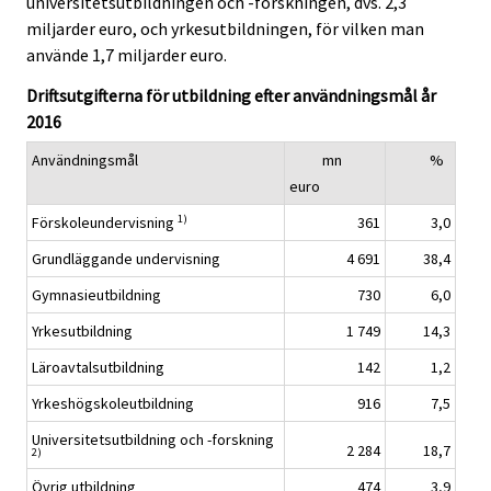
universitetsutbildningen och -forskningen, dvs. 2,3
miljarder euro, och yrkesutbildningen, för vilken man
använde 1,7 miljarder euro.
Driftsutgifterna för utbildning efter användningsmål år
2016
Användningsmål
mn
%
euro
1)
Förskoleundervisning
361
3,0
Grundläggande undervisning
4 691
38,4
Gymnasieutbildning
730
6,0
Yrkesutbildning
1 749
14,3
Läroavtalsutbildning
142
1,2
Yrkeshögskoleutbildning
916
7,5
Universitetsutbildning och -forskning
2 284
18,7
2)
Övrig utbildning
474
3,9