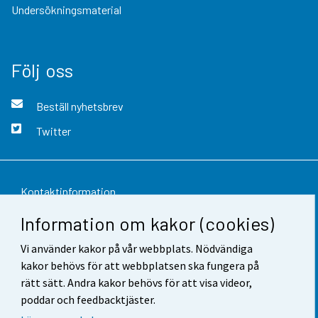
Undersökningsmaterial
Följ oss
Beställ nyhetsbrev
Twitter
Kontaktinformation
Information om kakor (cookies)
Respons
Vi använder kakor på vår webbplats. Nödvändiga
Användarvillkor
kakor behövs för att webbplatsen ska fungera på
Dataskydd
rätt sätt. Andra kakor behövs för att visa videor,
poddar och feedbacktjäster.
Tillgänglighet