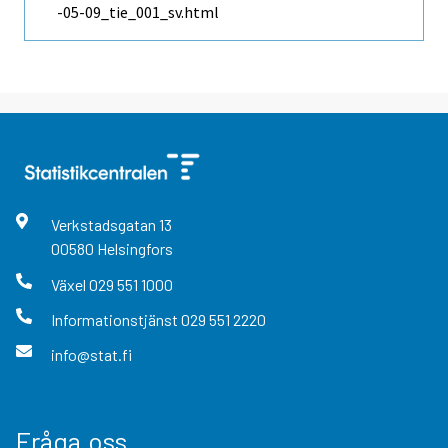
-05-09_tie_001_sv.html
Verkstadsgatan
13
00580
Helsingfors
Växel
029 551 1000
Informationstjänst
029 551 2220
info@stat.fi
Fråga oss