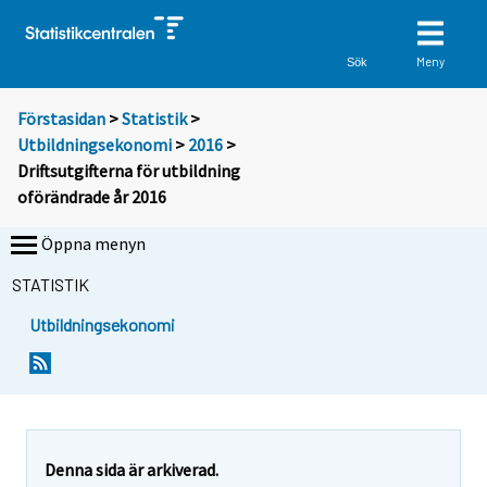
Meny
Sök
Förstasidan
>
Statistik
>
Utbildningsekonomi
>
2016
>
Driftsutgifterna för utbildning
oförändrade år 2016
Öppna menyn
STATISTIK
Utbildningsekonomi
Y
Y
o
o
u
u
a
a
r
r
e
e
Denna sida är arkiverad.