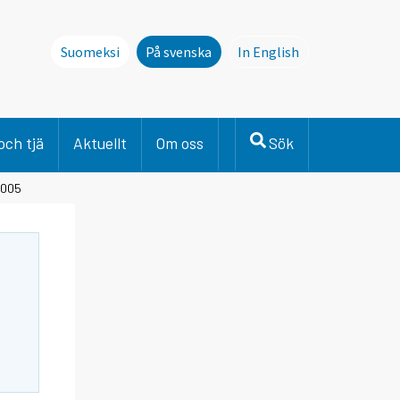
Suomeksi
På svenska
In English
This page is not avai
och tjä
Aktuellt
Om oss
Sök
2005