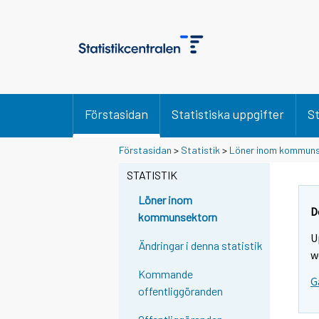
Förstasidan
Statistiska uppgifter
St
S
S
Förstasidan
>
Statistik
>
Löner inom kommuns
i
i
i
i
STATISTIK
r
r
r
r
Löner inom
y
y
D
kommunsektorn
t
t
U
t
t
Ändringar i denna statistik
o
o
w
i
i
Kommande
G
s
s
offentliggöranden
e
e
e
e