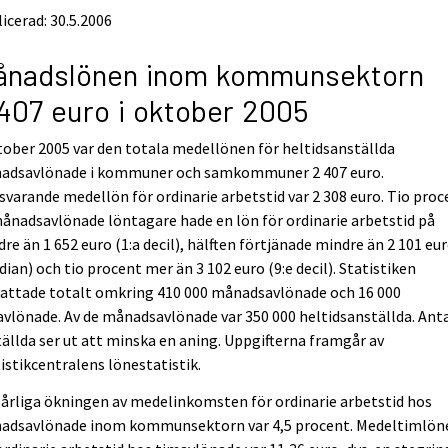
icerad: 30.5.2006
ånadslönen inom kommunsektorn
407 euro i oktober 2005
tober 2005 var den totala medellönen för heltidsanställda
adsavlönade i kommuner och samkommuner 2 407 euro.
varande medellön för ordinarie arbetstid var 2 308 euro. Tio proc
ånadsavlönade löntagare hade en lön för ordinarie arbetstid på
re än 1 652 euro (1:a decil), hälften förtjänade mindre än 2 101 eu
ian) och tio procent mer än 3 102 euro (9:e decil). Statistiken
attade totalt omkring 410 000 månadsavlönade och 16 000
vlönade. Av de månadsavlönade var 350 000 heltidsanställda. Ant
ällda ser ut att minska en aning. Uppgifterna framgår av
istikcentralens lönestatistik.
årliga ökningen av medelinkomsten för ordinarie arbetstid hos
adsavlönade inom kommunsektorn var 4,5 procent. Medeltimlön