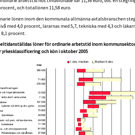
ordinarie arbetstid hos timavlönade var 11,36 euro, dvs. en stegrin
procent, och totallönen 11,58 euro.
inarie lönen inom den kommunala allmänna avtalsbranschen ste
ivå med 4,0 procent, lärarnas med 5,7, tekniska med 4,3 och läkar
8,1 procent.
eltidanställdas löner för ordinarie arbetstid inom kommunsekto
r yrkesklassificering och kön i oktober 2005