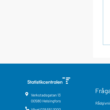
Fråg
Verkstadsgatan
13
00580
Helsingfors
Rådgivni
Växel
029 551 1000