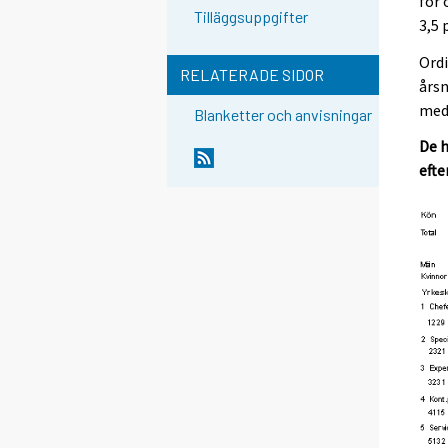
för 
Tilläggsuppgifter
3,5 
Ord
RELATERADE SIDOR
årsn
med 
Blanketter och anvisningar
De h
efte