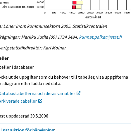
a: Löner inom kommunsektorn 2005. Statistikcentralen
rågningar: Markku Jutila (09) 1734 3494,
kunnat.palkat@stat.fi
arig statistikdirektör: Kari Molnar
eller
eller i databaser
cka ut de uppgifter som du behöver till tabeller, visa uppgifterna
m diagram eller ladda ned data.
Databastabellerna och deras variabler
Arkiverade tabeller
ast uppdaterad
30.5.2006
Instruktion för hänvisning
: