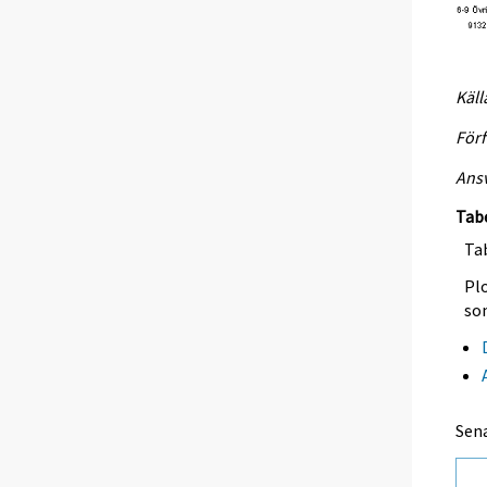
Käll
Förf
Ansv
Tab
Tab
Plo
so
Sen