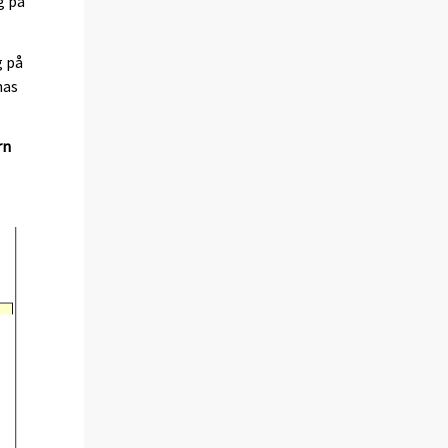
g på
g på
nas
rn