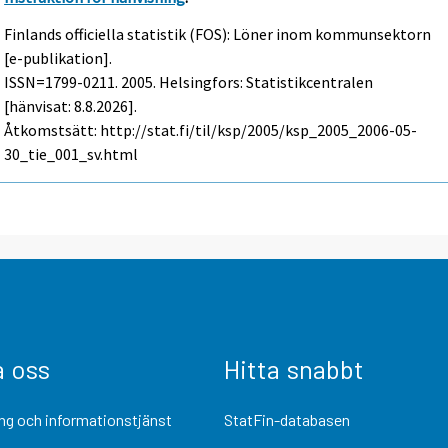
Finlands officiella statistik (FOS): Löner inom kommunsektorn
[e-publikation].
ISSN=1799-0211. 2005. Helsingfors: Statistikcentralen
[hänvisat: 8.8.2026].
Åtkomstsätt: http://stat.fi/til/ksp/2005/ksp_2005_2006-05-
30_tie_001_sv.html
a oss
Hitta snabbt
ng och informationstjänst
StatFin-databasen