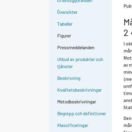
Offentliggöranden
n
n
Publ
p
p
Översikter
a
a
M
l
l
Tabeller
v
v
2 
e
e
Figurer
l
l
I ok
u
u
Pressmeddelanden
u
u
mån
n
n
Mots
Utbud av produkter och
.
.
av m
tjänster
mind
Beskrivning
(med
omf
Kvalitetsbeskrivningar
tima
anst
Metodbeskrivningar
Stat
Begrepp och definitioner
Den 
mån
Klassificeringar