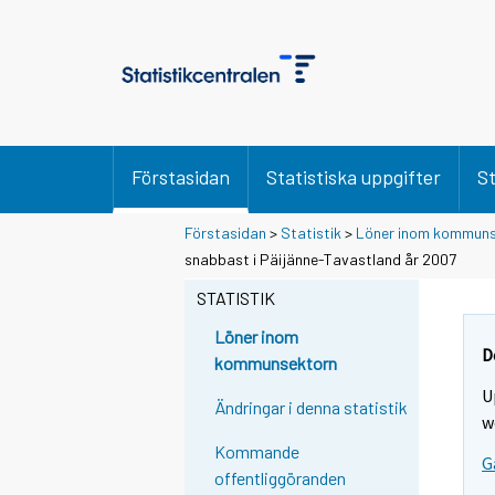
Förstasidan
Statistiska uppgifter
St
Förstasidan
>
Statistik
>
Löner inom kommuns
Y
Y
snabbast i Päijänne-Tavastland år 2007
o
o
u
u
STATISTIK
a
a
r
r
Löner inom
e
e
D
kommunsektorn
m
m
U
o
o
Ändringar i denna statistik
v
v
w
i
i
Kommande
G
n
n
offentliggöranden
g
g