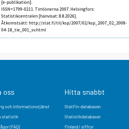
[e-publikation].
ISSN=1799-0211.
Timlönerna
2007. Helsingfors:
Statistikcentralen [hänvisat: 8.8.2026].
Åtkomstsätt: http://stat.fi/til/ksp/2007/02/ksp_2007_02_2008-
04-18_tie_001_sv.html
a oss
Hitta snabbt
ng och informationstjänst
StatFin-databasen
 statistik
Statistikdatabaser
rågor (FAQ)
Finland i siffror