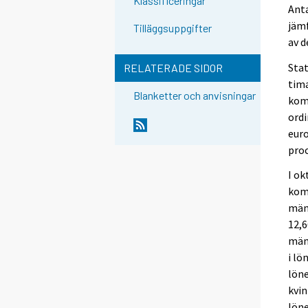
Klassificeringar
Ant
jämf
Tilläggsuppgifter
av d
Stat
RELATERADE SIDOR
tim
Blanketter och anvisningar
kom
ord
euro
proc
I ok
komm
män.
12,6
män
i lö
lön
kvin
löne