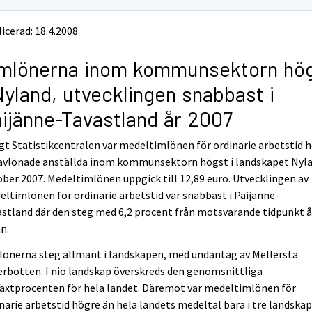
icerad: 18.4.2008
imlönerna inom kommunsektorn hö
Nyland, utvecklingen snabbast i
ijänne-Tavastland år 2007
gt Statistikcentralen var medeltimlönen för ordinarie arbetstid 
avlönade anställda inom kommunsektorn högst i landskapet Nyla
ber 2007. Medeltimlönen uppgick till 12,89 euro. Utvecklingen av
ltimlönen för ordinarie arbetstid var snabbast i Päijänne-
stland där den steg med 6,2 procent från motsvarande tidpunkt å
n.
lönerna steg allmänt i landskapen, med undantag av Mellersta
rbotten. I nio landskap överskreds den genomsnittliga
växtprocenten för hela landet. Däremot var medeltimlönen för
narie arbetstid högre än hela landets medeltal bara i tre landskap