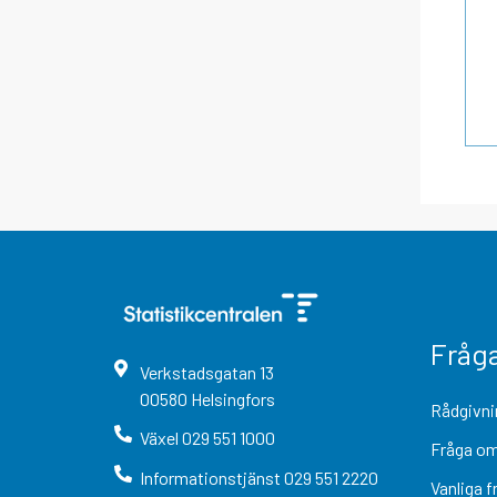
Fråg
Verkstadsgatan
13
00580
Helsingfors
Rådgivni
Växel
029 551 1000
Fråga om
Informationstjänst
029 551 2220
Vanliga f