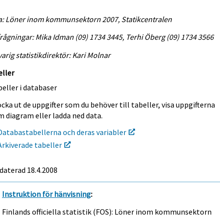
a: Löner inom kommunsektorn 2007, Statikcentralen
rågningar: Mika Idman (09) 1734 3445, Terhi Öberg (09) 1734 3566
arig statistikdirektör: Kari Molnar
eller
eller i databaser
cka ut de uppgifter som du behöver till tabeller, visa uppgifterna
m diagram eller ladda ned data.
Databastabellerna och deras variabler
Arkiverade tabeller
daterad 18.4.2008
Instruktion för hänvisning
:
Finlands officiella statistik (FOS): Löner inom kommunsektorn