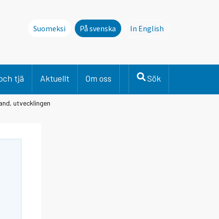
Suomeksi
På svenska
In English
This page is not avai
och tjä
Aktuellt
Om oss
Sök
and, utvecklingen