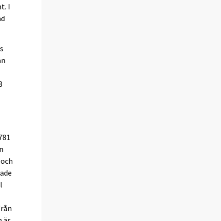
. I
nd
os
ån
8
 781
n
 och
lade
l
från
 är.