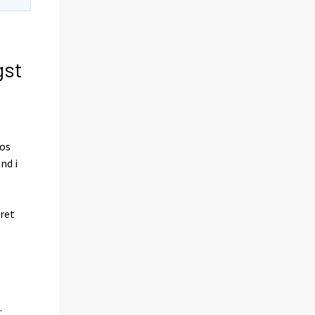
gst
hos
nd i
ret
.