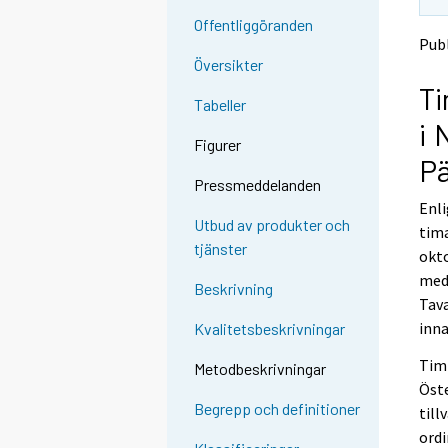
t
t
Offentliggöranden
o
o
Publ
a
a
Översikter
n
n
T
o
o
Tabeller
t
t
i 
h
h
Figurer
e
e
Pä
r
r
Pressmeddelanden
s
s
Enli
e
e
Utbud av produkter och
tim
r
r
tjänster
v
v
okto
i
i
mede
Beskrivning
c
c
Tava
e
e
inna
Kvalitetsbeskrivningar
.
.
Tim
Metodbeskrivningar
Öste
Begrepp och definitioner
till
ordi