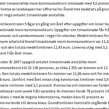
alet timanställda inom kommunsektorn minskade med 4,5 procent
örelse av landskapen har siffrorna för Åland inte beaktats på gru
et ringa antalet timavlönade anställda.
istikcentralen frågar en gång om året efter uppgifter om löner h
avlönade inom kommunsektorn. Uppgifter om timavlönade fås fr
muner och samkommuner i regel för oktober. Medeltimlönen för
inarie arbetstid bland timavlönade inom kommunsektorn var 12,1
 och den totala medeltimlönen 12,43 euro. Lönerna steg med 3,2
ent från året innan.
tober år 2007 uppgick antalet timavlönade anställda inom
unsektorn till 15 136 personer, av vilka 2 355 var kvinnor och 12
 Den totala medeltimlönen för kvinnor var 11,06 euro och för mä
6 euro. Jämfört med året innan steg kvinnornas timlöner med 3,9
nens timlöner med 3,1 procent. Kvinnorna och männen var förde
neklasser som avvek från varandra. Av männen hörde 78 procent til
eklass-I med de högsta inkomsterna, medan bara 41 procent av
norna hörde till denna klass. Grundtimlönen fastställs utgående 
klass, medan löneklassen fastställs enligt hur krävande uppgiften