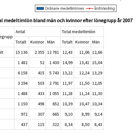
l medeltimlön bland män och kvinnor efter lönegrupp år 2007
Antal
Total medeltimlön
egrupp
Totalt
Kvinnor
Män
Totalt
Kvinnor
Män
lt
15 136
2 355
12 781
12,43
11,06
12,66
1 482
52
1 430
14,99
13,41
15,04
6 158
415
5 743
13,22
12,24
13,29
3 294
503
2 791
11,97
11,50
12,05
1 488
433
1 055
11,28
11,24
11,30
1 150
498
652
10,39
10,47
10,34
972
307
665
9,10
8,99
9,14
437
115
322
8,34
8,50
8,43