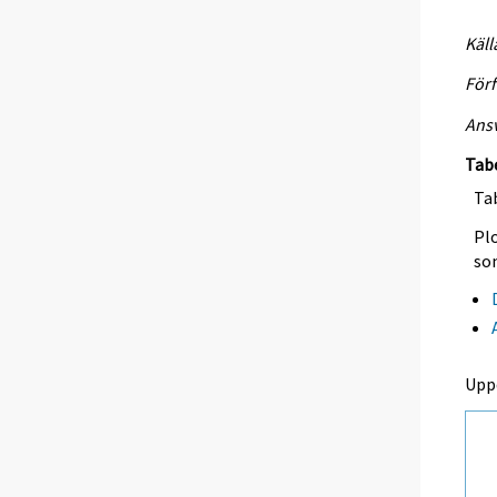
Käll
Förf
Ansv
Tab
Tab
Plo
so
Upp