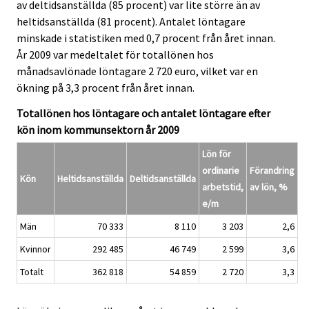
av deltidsanställda (85 procent) var lite större än av
heltidsanställda (81 procent). Antalet löntagare
minskade i statistiken med 0,7 procent från året innan.
År 2009 var medeltalet för totallönen hos
månadsavlönade löntagare 2 720 euro, vilket var en
ökning på 3,3 procent från året innan.
Totallönen hos löntagare och antalet löntagare efter
kön inom kommunsektorn år 2009
Lön för
ordinarie
Förandring
Kön
Heltidsanställda
Deltidsanställda
arbetstid,
av lön, %
e/m
Män
70 333
8 110
3 203
2,6
Kvinnor
292 485
46 749
2 599
3,6
Totalt
362 818
54 859
2 720
3,3