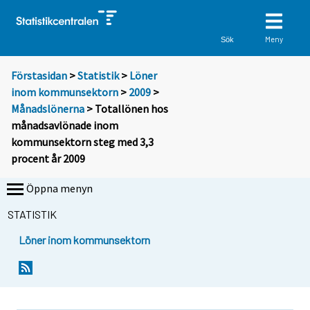
Meny
Sök
Förstasidan
>
Statistik
>
Löner
inom kommunsektorn
>
2009
>
Månadslönerna
> Totallönen hos
månadsavlönade inom
kommunsektorn steg med 3,3
procent år 2009
Öppna menyn
STATISTIK
Löner inom kommunsektorn