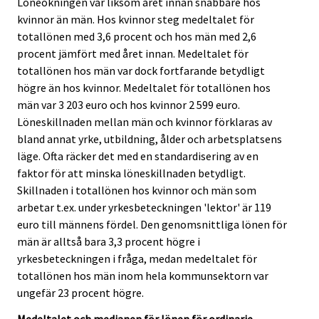
Löneökningen var liksom året innan snabbare hos
kvinnor än män. Hos kvinnor steg medeltalet för
totallönen med 3,6 procent och hos män med 2,6
procent jämfört med året innan. Medeltalet för
totallönen hos män var dock fortfarande betydligt
högre än hos kvinnor. Medeltalet för totallönen hos
män var 3 203 euro och hos kvinnor 2 599 euro.
Löneskillnaden mellan män och kvinnor förklaras av
bland annat yrke, utbildning, ålder och arbetsplatsens
läge. Ofta räcker det med en standardisering av en
faktor för att minska löneskillnaden betydligt.
Skillnaden i totallönen hos kvinnor och män som
arbetar t.ex. under yrkesbeteckningen 'lektor' är 119
euro till männens fördel. Den genomsnittliga lönen för
män är alltså bara 3,3 procent högre i
yrkesbeteckningen i fråga, medan medeltalet för
totallönen hos män inom hela kommunsektorn var
ungefär 23 procent högre.
Medeltalet och medianen för lönen för ordinarie