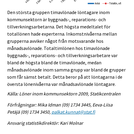
Den största gruppen timavlönade löntagare inom
kommunsektorn är byggnads-, reparations- och
tillverkningsarbetarna. Det högsta medeltalet för
totallönen hade experterna. Inkomstnivåerna mellan
grupperna avviker något från motsvarande hos
månadsavlönade. Totaltimlönen hos timavlönade
byggnads-, reparations- och tillverkningsarbetare var
bland de högsta bland de timavlönade, medan
månadsavlönade inom samma grupp var bland de grupper
som får sämst betalt. Detta beror på att löntagarna i de
översta lönenivåerna var månadsavlönade löntagare.
Källa: Löner inom kommunsektorn 2009, Statikcentralen
Förfrågningar: Mika Idman (09) 1734 3445, Eeva-Liisa
Petäjä (09) 1734 3450,
palkat.kunnat@stat.fi
Ansvarig statistikdirektör: Kari Molnar