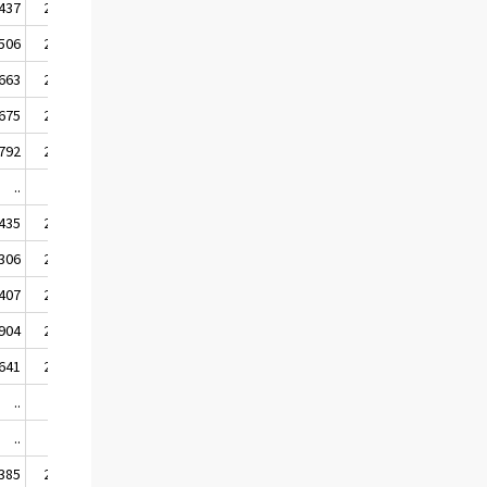
 437
2 443
 506
2 521
 663
2 583
 675
2 613
 792
2 492
..
..
 435
2 364
 306
2 270
 407
2 364
 904
2 880
 641
2 525
..
..
..
..
 385
2 333