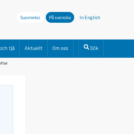
Suomeksi
På svenska
In English
This page is not avai
och tjä
Aktuellt
Om oss
Sök
efter