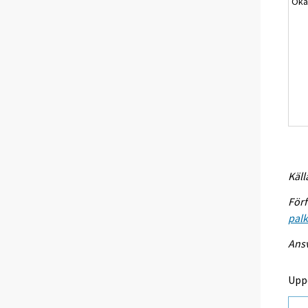
Okä
Käll
Förf
palk
Ansv
Upp