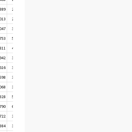
 889
2 777
 013
2 864
 047
3 757
 753
5 553
 811
4 618
 942
3 268
 616
3 410
 598
3 407
 068
3 738
 328
5 124
 790
6 203
 722
3 511
 384
3 024