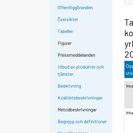
Offentliggöranden
Översikter
Ta
ko
Tabeller
yr
Figurer
2
Pressmeddelanden
Öpp
Utbud av produkter och
stö
tjänster
Beskrivning
Yrk
Kvalitetsbeskrivningar
Metodbeskrivningar
Yrke
Begrepp och definitioner