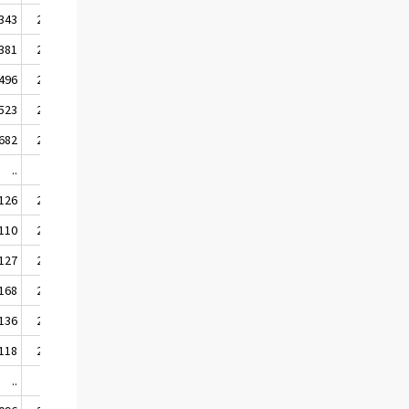
 343
2 281
 381
2 320
 496
2 437
 523
2 509
 682
2 764
..
..
 126
2 076
 110
2 056
 127
2 079
 168
2 082
 136
2 072
 118
2 111
..
..