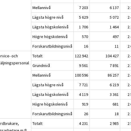
Mellannivå
7 203
6 137
2
Lägsta högre nivå
5 629
5 072
2
Lägsta högskolenivå
1 706
1 464
2
Högre högskolenivå
570
497
2
Forskarutbildningsnivå
16
11
2
ervice- och
Totalt
122 942
104 427
2
säljningspersonal
Grundnivå
9 561
7 891
2
Mellannivå
100 596
86 257
2
Lägsta högre nivå
7 721
6 219
2
Lägsta högskolenivå
4 119
3 361
2
Högre högskolenivå
919
681
2
Forskarutbildningsnivå
26
18
2
ordbrukare,
Totalt
4 231
2 985
2
gsarbetare m.fl.