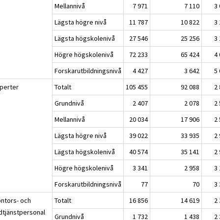
Mellannivå
7 971
7 110
3
Lägsta högre nivå
11 787
10 822
3
Lägsta högskolenivå
27 546
25 256
3
Högre högskolenivå
72 233
65 424
4
Forskarutbildningsnivå
4 427
3 642
5
xperter
Totalt
105 455
92 088
2
Grundnivå
2 407
2 078
2
Mellannivå
20 034
17 906
2
Lägsta högre nivå
39 022
33 935
2
Lägsta högskolenivå
40 574
35 141
2
Högre högskolenivå
3 341
2 958
3
Forskarutbildningsnivå
77
70
3
ontors- och
Totalt
16 856
14 619
2
dtjänstpersonal
Grundnivå
1 732
1 438
2