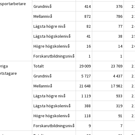
nsportarbetare
Grundnivå
414
376
2
Mellannivå
872
786
2
Lägsta högre nivå
82
77
2
Lägsta högskolenivå
41
38
2
Högre högskolenivå
16
14
2
Forskarutbildningsnivå
1
1
vriga
Totalt
29 009
23 769
2
etstagare
Grundnivå
5 727
4 437
2
Mellannivå
21 648
17 982
2
Lägsta högre nivå
1 119
933
2
Lägsta högskolenivå
388
319
2
Högre högskolenivå
118
91
2
Forskarutbildningsnivå
9
7