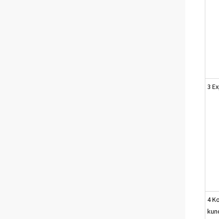
3 E
4 K
kun