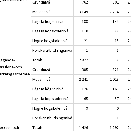
Grundnivå
762
502
2
Mellannivå
3 149
2 234
2
Lägsta högre nivå
188
145
2
Lägsta högskolenivå
110
88
2
Högre högskolenivå
21
15
2
Forskarutbildningsnivå
1
1
yggnads-,
Totalt
2 877
2 574
2
arations- och
Grundnivå
385
321
2
lverkningsarbetare
Mellannivå
2 241
2 023
2
Lägsta högre nivå
176
163
2
Lägsta högskolenivå
65
57
2
Högre högskolenivå
9
9
Forskarutbildningsnivå
1
1
rocess- och
Totalt
1 426
1 292
2