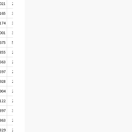
 021
2 827
 165
3 135
 174
3 070
 001
3 739
 675
5 516
 855
2 748
 563
2 460
 597
2 485
 928
2 812
 904
2 803
 122
2 978
 397
3 150
 363
2 323
 329
2 293