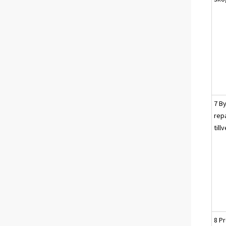
7 B
rep
til
8 P