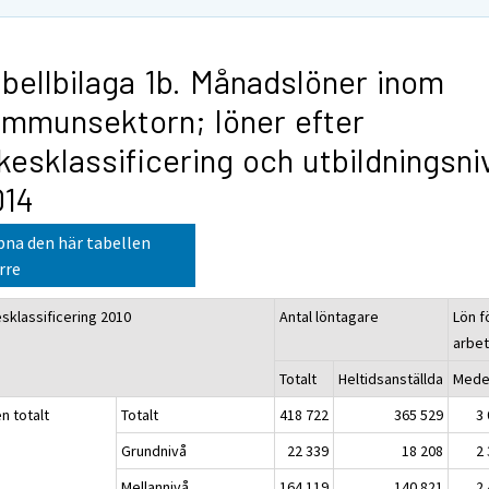
bellbilaga 1b. Månadslöner inom
mmunsektorn; löner efter
kesklassificering och utbildningsni
014
na den här tabellen
rre
esklassificering 2010
Antal löntagare
Lön f
arbet
Totalt
Heltidsanställda
Medel
n totalt
Totalt
418 722
365 529
3
Grundnivå
22 339
18 208
2
Mellannivå
164 119
140 821
2