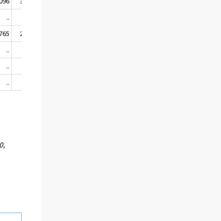
 096
3 112
..
..
 765
2 867
..
..
..
..
..
..
0,