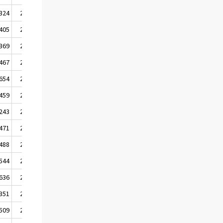
 324
2 298
 405
2 362
 369
2 297
 467
2 322
 654
2 364
 459
2 391
 243
2 174
 471
2 405
 488
2 414
 544
2 478
 636
2 427
 351
2 258
 509
2 512