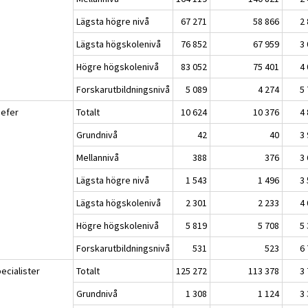
Lägsta högre nivå
67 271
58 866
2
Lägsta högskolenivå
76 852
67 959
3
Högre högskolenivå
83 052
75 401
4
Forskarutbildningsnivå
5 089
4 274
5
hefer
Totalt
10 624
10 376
4
Grundnivå
42
40
3
Mellannivå
388
376
3
Lägsta högre nivå
1 543
1 496
3
Lägsta högskolenivå
2 301
2 233
4
Högre högskolenivå
5 819
5 708
5
Forskarutbildningsnivå
531
523
6
ecialister
Totalt
125 272
113 378
3
Grundnivå
1 308
1 124
3