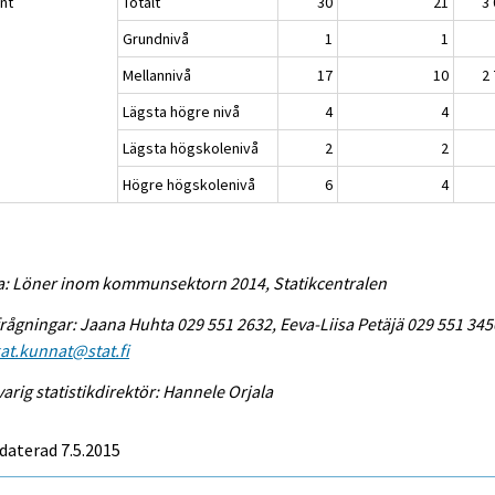
nt
Totalt
30
21
3
Grundnivå
1
1
Mellannivå
17
10
2
Lägsta högre nivå
4
4
Lägsta högskolenivå
2
2
Högre högskolenivå
6
4
a: Löner inom kommunsektorn 2014, Statikcentralen
rågningar: Jaana Huhta 029 551 2632, Eeva-Liisa Petäjä 029 551 345
at.kunnat@stat.fi
arig statistikdirektör: Hannele Orjala
daterad 7.5.2015