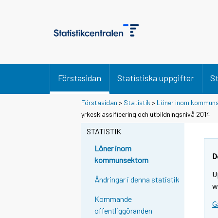
Förstasidan
Statistiska uppgifter
St
Förstasidan
>
Statistik
>
Löner inom kommuns
yrkesklassificering och utbildningsnivå 2014
STATISTIK
Löner inom
D
kommunsektorn
U
Ändringar i denna statistik
w
Kommande
G
offentliggöranden