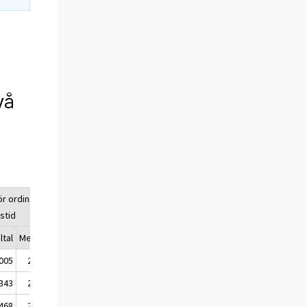
vå
ör ordinarie
stid
tal
Median
 005
2 734
 343
2 237
 468
2 381