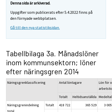
Denna sida är arkiverad.
Uppgifter som publicerats efter 5.4.2022 finns på
den förnyade webbplatsen.
Gå till den nya statistiksidan.
Tabellbilaga 3a. Månadslöner
inom kommunsektorn; löner
efter näringsgren 2014
Näringsgrenklassificering
Antal löntagare
Lön för o
arbetsti
Totalt
Heltidsanställda
Medeltal
Näringsgrenindelning
Totalt
418 722
365 529
3 005
total