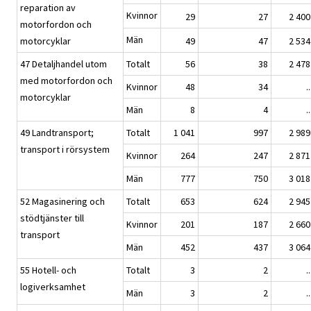
reparation av
Kvinnor
29
27
2 400
motorfordon och
Män
motorcyklar
49
47
2 534
47 Detaljhandel utom
Totalt
56
38
2 478
med motorfordon och
Kvinnor
48
34
..
motorcyklar
Män
8
4
..
49 Landtransport;
Totalt
1 041
997
2 989
transport i rörsystem
Kvinnor
264
247
2 871
Män
777
750
3 018
52 Magasinering och
Totalt
653
624
2 945
stödtjänster till
Kvinnor
201
187
2 660
transport
Män
452
437
3 064
55 Hotell- och
Totalt
3
2
..
logiverksamhet
Män
3
2
..