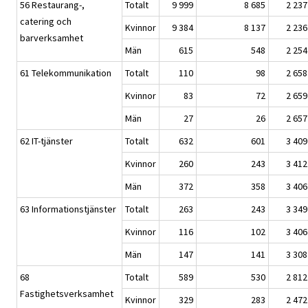
56 Restaurang-,
Totalt
9 999
8 685
2 237
catering och
Kvinnor
9 384
8 137
2 236
barverksamhet
Män
615
548
2 254
61 Telekommunikation
Totalt
110
98
2 658
Kvinnor
83
72
2 659
Män
27
26
2 657
62 IT-tjänster
Totalt
632
601
3 409
Kvinnor
260
243
3 412
Män
372
358
3 406
63 Informationstjänster
Totalt
263
243
3 349
Kvinnor
116
102
3 406
Män
147
141
3 308
68
Totalt
589
530
2 812
Fastighetsverksamhet
Kvinnor
329
283
2 472