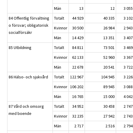
Män
13
12
3 055
84 Offentlig förvaltning
Totalt
44 929
40 335
3 102
o försvar; obligatorisk
Kvinnor
30 500
26 984
2 943
socialförsäkr
Män
14 429
13 351
3 407
85 Utbildning
Totalt
84 811
73 501
3 469
Kvinnor
62 133
52 960
3 367
Män
22 678
20 541
3 722
86 Hälso- och sjukvård
Totalt
122 967
104 945
3 226
Kvinnor
106 202
89 945
3 088
Män
16 765
15 000
4 042
87 Vård och omsorg
Totalt
34 952
30 458
2 747
med boende
Kvinnor
32 235
27 942
2 743
Män
2 717
2 516
2 794