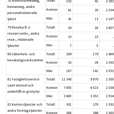
78 Arbetsförmedling,
Totalt
102
41
2 282
bemanning, andra
Kvinnor
61
28
2 334
personalrelaterade
Män
tjänst
41
13
2 167
79 Resebyrå- o
Totalt
30
28
2 657
researr.verks., andra
Kvinnor
23
23
..
rese-, relaterade
Män
tjänster
7
5
..
80 Säkerhets- och
Totalt
209
179
2 489
bevakningsverksamhet
Kvinnor
42
38
2 302
Män
167
141
2 532
81 Fastighetsservice
Totalt
11 340
9 876
2 305
samt skötsel och
Kvinnor
7 655
6 523
2 164
underhåll av grönytor
Män
3 685
3 353
2 554
82 Kontorstjänster och
Totalt
301
278
2 392
andra företagstjänster
Kvinnor
288
266
2 363