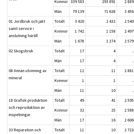
Kvinnor
339 583
293 891
2 889
Män
79 139
71 638
3 456
01 Jordbruk och jakt
Totalt
3 420
2 432
2 540
samt service i
Kvinnor
1 742
1 158
2 497
anslutning härtill
Män
1 678
1 274
2 579
02 Skogsbruk
Totalt
17
4
..
Män
17
4
..
08 Annan utvinning av
Totalt
12
11
2 881
mineral
Kvinnor
1
1
..
Män
11
10
..
18 Grafisk produktion
Totalt
49
41
2 595
och reproduktion av
Kvinnor
32
25
2 588
inspelningar
Män
17
16
2 606
33 Reparation och
Totalt
11
10
2 723