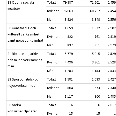
88 Öppna sociala
Totalt
79 987
71 561
2 459
insatser
Kvinnor
76 063
68 212
2 454
Män
3 924
3 349
2 556
90 Konstnärlig och
Totalt
1 659
1 572
2 902
kulturell verksamhet
Kvinnor
822
761
2 819
samt nöjesverksamhet
Män
837
811
2 979
91 Biblioteks-, arkiv-
Totalt
5 779
5 015
2 529
och museiverksamhet
Kvinnor
4 496
3 861
2 528
m.m.
Män
1 283
1 154
2 533
93 Sport-, fritids- och
Totalt
1 981
1 633
2 427
nöjesverksamhet
Kvinnor
864
673
2 340
Män
1 117
960
2 485
96 Andra
Totalt
16
16
2 017
konsumenttjänster
Kvinnor
15
15
..