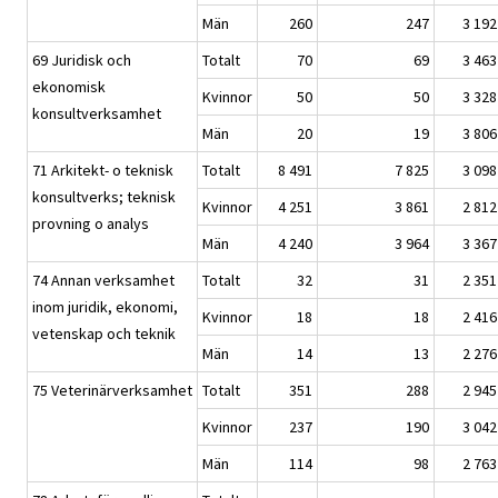
Män
260
247
3 192
69 Juridisk och
Totalt
70
69
3 463
ekonomisk
Kvinnor
50
50
3 328
konsultverksamhet
Män
20
19
3 806
71 Arkitekt- o teknisk
Totalt
8 491
7 825
3 098
konsultverks; teknisk
Kvinnor
4 251
3 861
2 812
provning o analys
Män
4 240
3 964
3 367
74 Annan verksamhet
Totalt
32
31
2 351
inom juridik, ekonomi,
Kvinnor
18
18
2 416
vetenskap och teknik
Män
14
13
2 276
75 Veterinärverksamhet
Totalt
351
288
2 945
Kvinnor
237
190
3 042
Män
114
98
2 763