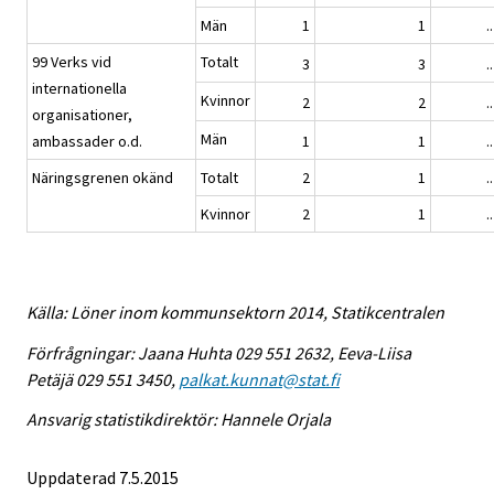
Män
1
1
..
99 Verks vid
Totalt
3
3
..
internationella
Kvinnor
2
2
..
organisationer,
Män
ambassader o.d.
1
1
..
Näringsgrenen okänd
Totalt
2
1
..
Kvinnor
2
1
..
Källa: Löner inom kommunsektorn 2014, Statikcentralen
Förfrågningar: Jaana Huhta 029 551 2632, Eeva-Liisa
Petäjä 029 551 3450,
palkat.kunnat@stat.fi
Ansvarig statistikdirektör: Hannele Orjala
Uppdaterad 7.5.2015