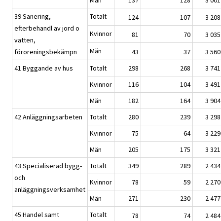
39 Sanering,
Totalt
124
107
3 208
efterbehandl av jord o
Kvinnor
81
70
3 035
vatten,
Män
föroreningsbekämpn
43
37
3 560
41 Byggande av hus
Totalt
298
268
3 741
Kvinnor
116
104
3 491
Män
182
164
3 904
42 Anläggningsarbeten
Totalt
280
239
3 298
Kvinnor
75
64
3 229
Män
205
175
3 321
43 Specialiserad bygg-
Totalt
349
289
2 434
och
Kvinnor
78
59
2 270
anläggningsverksamhet
Män
271
230
2 477
45 Handel samt
Totalt
78
74
2 484