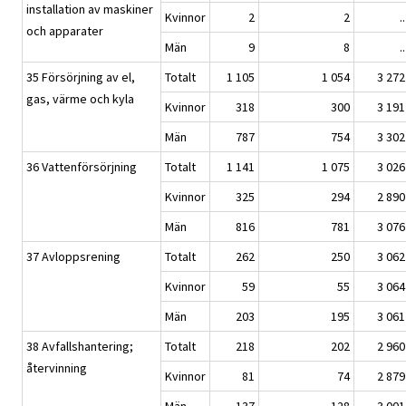
installation av maskiner
Kvinnor
2
2
..
och apparater
Män
9
8
..
35 Försörjning av el,
Totalt
1 105
1 054
3 272
gas, värme och kyla
Kvinnor
318
300
3 191
Män
787
754
3 302
36 Vattenförsörjning
Totalt
1 141
1 075
3 026
Kvinnor
325
294
2 890
Män
816
781
3 076
37 Avloppsrening
Totalt
262
250
3 062
Kvinnor
59
55
3 064
Män
203
195
3 061
38 Avfallshantering;
Totalt
218
202
2 960
återvinning
Kvinnor
81
74
2 879
Män
137
128
3 001