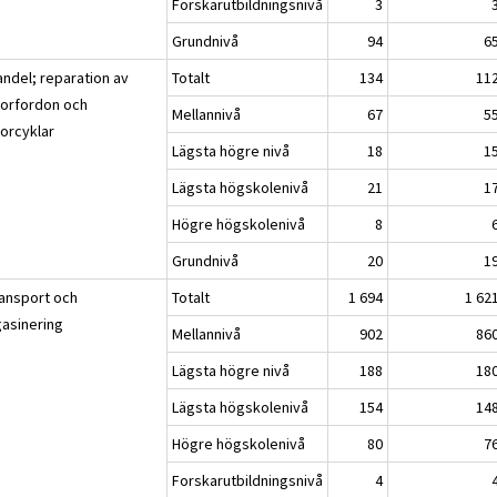
Forskarutbildningsnivå
3
Grundnivå
94
6
andel; reparation av
Totalt
134
11
orfordon och
Mellannivå
67
5
orcyklar
Lägsta högre nivå
18
1
Lägsta högskolenivå
21
1
Högre högskolenivå
8
Grundnivå
20
1
ransport och
Totalt
1 694
1 62
asinering
Mellannivå
902
86
Lägsta högre nivå
188
18
Lägsta högskolenivå
154
14
Högre högskolenivå
80
7
Forskarutbildningsnivå
4