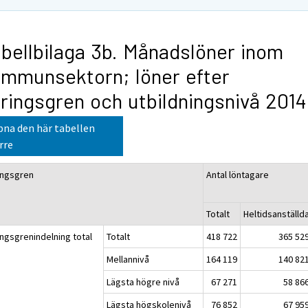
bellbilaga 3b. Månadslöner inom
mmunsektorn; löner efter
ringsgren och utbildningsnivå 2014
na den här tabellen
rre
ingsgren
Antal löntagare
Totalt
Heltidsanställd
ingsgrenindelning total
Totalt
418 722
365 52
Mellannivå
164 119
140 82
Lägsta högre nivå
67 271
58 86
Lägsta högskolenivå
76 852
67 95