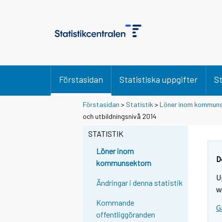
Förstasidan
Statistiska uppgifter
St
Förstasidan
>
Statistik
>
Löner inom kommuns
och utbildningsnivå 2014
STATISTIK
Löner inom
D
kommunsektorn
U
Ändringar i denna statistik
w
Kommande
G
offentliggöranden