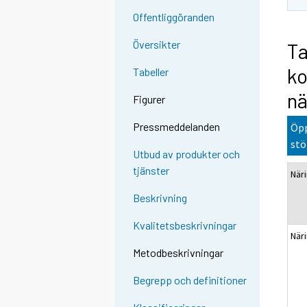
Offentliggöranden
Översikter
Ta
ko
Tabeller
nä
Figurer
Pressmeddelanden
Öpp
stö
Utbud av produkter och
tjänster
När
Beskrivning
Kvalitetsbeskrivningar
När
Metodbeskrivningar
Begrepp och definitioner