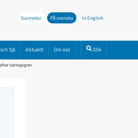
Suomeksi
På svenska
In English
This page is not avai
och tjä
Aktuellt
Om oss
Sök
efter näringsgren