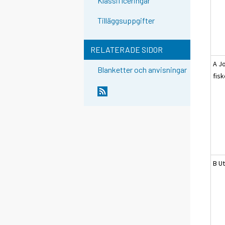
Klassificeringar
Tilläggsuppgifter
RELATERADE SIDOR
A J
Blanketter och anvisningar
fis
B Ut