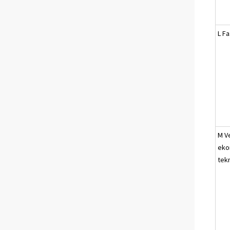
L F
M V
eko
tek