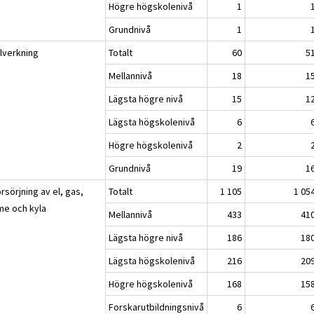
Högre högskolenivå
1
Grundnivå
1
llverkning
Totalt
60
5
Mellannivå
18
1
Lägsta högre nivå
15
1
Lägsta högskolenivå
6
Högre högskolenivå
2
Grundnivå
19
1
rsörjning av el, gas,
Totalt
1 105
1 05
me och kyla
Mellannivå
433
41
Lägsta högre nivå
186
18
Lägsta högskolenivå
216
20
Högre högskolenivå
168
15
Forskarutbildningsnivå
6