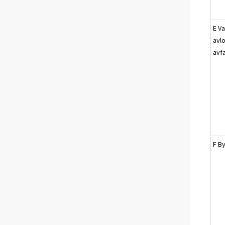
E Va
avl
avfa
F B