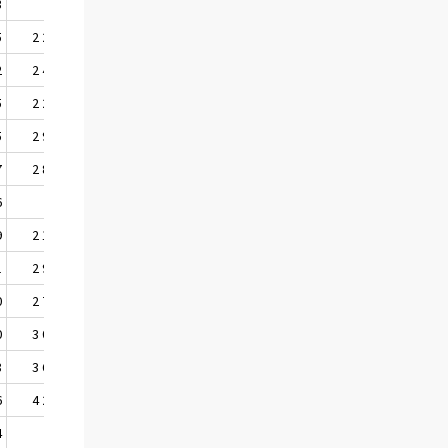
3
..
..
5
2 224
2 153
2
2 482
2 290
5
2 269
2 200
5
2 971
2 796
7
2 868
2 690
6
..
..
9
2 114
2 067
1
2 967
2 792
0
2 745
2 658
0
3 094
2 899
8
3 645
3 521
6
4 278
4 226
4
..
..