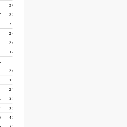
3
2 633
2 571
7
2 237
2 155
3
2 204
2 149
3
2 441
2 357
2
2 607
2 450
5
3 442
3 453
2
..
..
2
2 055
2 029
2
3 315
3 194
5
2 790
2 699
4
3 288
3 336
7
3 270
3 255
6
4 195
3 940
9
4 706
4 141