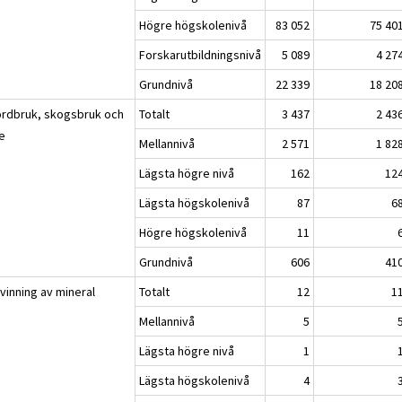
Högre högskolenivå
83 052
75 40
Forskarutbildningsnivå
5 089
4 27
Grundnivå
22 339
18 20
ordbruk, skogsbruk och
Totalt
3 437
2 43
ke
Mellannivå
2 571
1 82
Lägsta högre nivå
162
12
Lägsta högskolenivå
87
6
Högre högskolenivå
11
Grundnivå
606
41
vinning av mineral
Totalt
12
1
Mellannivå
5
Lägsta högre nivå
1
Lägsta högskolenivå
4