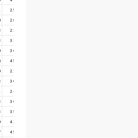
1
2 519
2 338
0
2 812
2 464
8
2 287
2 231
8
3 187
3 306
0
3 628
3 462
4
4 511
4 442
0
2 156
2 066
3
3 093
2 888
1
2 413
2 332
3
3 029
3 022
3
3 538
3 478
9
4 172
4 046
7
4 539
4 202