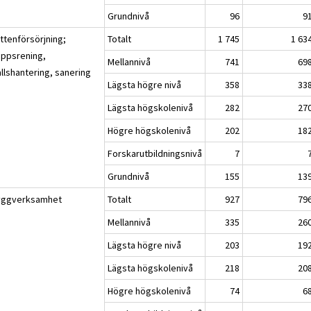
Grundnivå
96
9
ttenförsörjning;
Totalt
1 745
1 63
oppsrening,
Mellannivå
741
69
llshantering, sanering
Lägsta högre nivå
358
33
Lägsta högskolenivå
282
27
Högre högskolenivå
202
18
Forskarutbildningsnivå
7
Grundnivå
155
13
yggverksamhet
Totalt
927
79
Mellannivå
335
26
Lägsta högre nivå
203
19
Lägsta högskolenivå
218
20
Högre högskolenivå
74
6