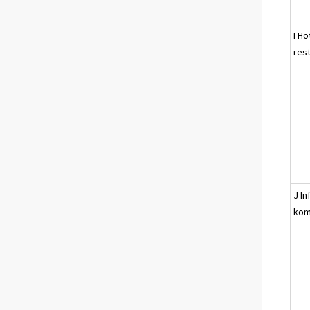
I Ho
res
J I
kom