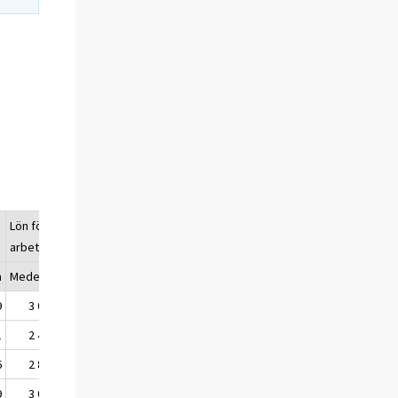
Lön för ordinarie
arbetstid
a
Medeltal
Median
9
3 005
2 734
1
2 468
2 381
6
2 889
2 777
9
3 013
2 864