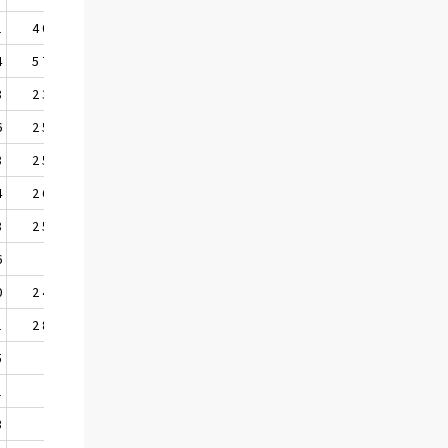
1
4 047
3 757
4
5 753
5 553
8
2 343
2 237
6
2 540
2 544
8
2 538
2 546
4
2 681
2 611
8
2 571
2 571
6
..
..
0
2 498
2 498
1
2 881
2 597
5
..
..
1
..
..
3
..
..