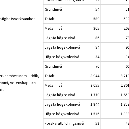
Grundnivå
54
5
astighetsverksamhet
Totalt
589
53
Mellannivå
305
26
Lägsta högre nivå
86
7
Lägsta högskolenivå
94
9
Högre högskolenivå
34
3
Grundnivå
70
6
erksamhet inom juridik,
Totalt
8 944
8 21
nomi, vetenskap och
Mellannivå
3 055
2 76
nik
Lägsta högre nivå
1 770
1 65
Lägsta högskolenivå
1 844
1 75
Högre högskolenivå
1 516
1 38
Forskarutbildningsnivå
52
4