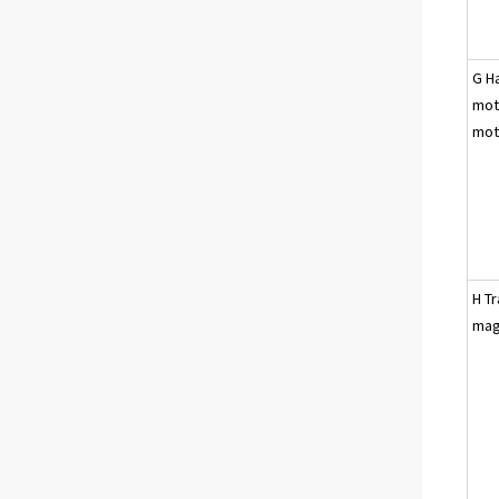
G H
mot
mot
H T
mag