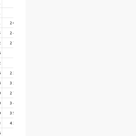
1
..
..
1
..
..
1
2 620
2 412
5
2 403
2 323
2
2 737
2 650
6
..
..
2
..
..
6
2 363
2 319
4
3 272
3 228
0
2 707
2 523
0
3 432
3 448
9
3 571
3 594
8
4 346
4 156
6
..
..