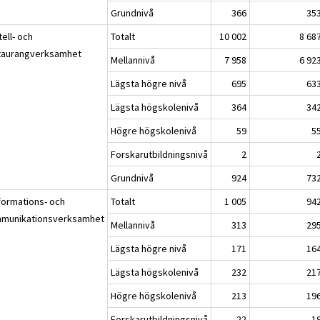
Grundnivå
366
35
tell- och
Totalt
10 002
8 68
taurangverksamhet
Mellannivå
7 958
6 92
Lägsta högre nivå
695
63
Lägsta högskolenivå
364
34
Högre högskolenivå
59
5
Forskarutbildningsnivå
2
Grundnivå
924
73
nformations- och
Totalt
1 005
94
munikationsverksamhet
Mellannivå
313
29
Lägsta högre nivå
171
16
Lägsta högskolenivå
232
21
Högre högskolenivå
213
19
Forskarutbildningsnivå
22
1