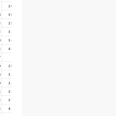
1
2 604
2 521
4
3 035
2 794
8
2 579
2 520
8
3 181
3 249
0
3 463
3 450
2
4 224
4 217
7
..
..
9
2 527
2 443
6
3 145
3 221
0
2 371
2 224
2
3 350
3 375
8
3 738
3 659
8
4 268
4 179